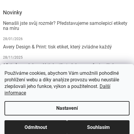
Novinky
Nenašli jste svůj rozměr? Představujeme samolepicí etikety
na míru
28/01/2026
Avery Design & Print: tisk etiket, který zvládne každý
28/11/2025
10 tipů pro dokonalý tisk etiket: Jak na profesionální
výsledek bez starostí
Používáme cookies, abychom Vám umožnili pohodlné
prohlížení webu a díky analýze provozu webu neustále
19/07/2025
zlepšovali jeho funkce, výkon a použitelnost.
Další
informace
Vytvořil Shoptet
Nastavení
Copyright 2026
KALEDA, a.s. | etikety-stitky.cz
. Všechna práva
Odmítnout
Souhlasím
vyhrazena.