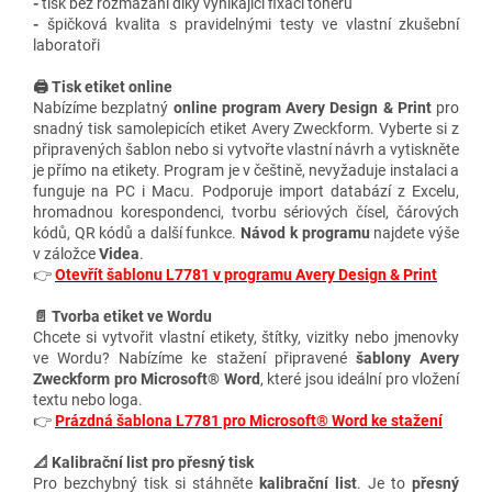
-
tisk bez rozmazání díky vynikající fixaci toneru
-
špičková kvalita s pravidelnými testy ve vlastní zkušební
laboratoři
🖨️ Tisk etiket online
Nabízíme bezplatný
online program Avery Design & Print
pro
snadný tisk samolepicích etiket Avery Zweckform. Vyberte si z
připravených šablon nebo si vytvořte vlastní návrh a vytiskněte
je přímo na etikety. Program je v češtině, nevyžaduje instalaci a
funguje na PC i Macu. Podporuje import databází z Excelu,
hromadnou korespondenci, tvorbu sériových čísel, čárových
kódů, QR kódů a další funkce.
Návod k programu
najdete výše
v záložce
Videa
.
👉
Otevřít šablonu L7781 v programu Avery Design & Print
📄 Tvorba etiket ve Wordu
Chcete si vytvořit vlastní etikety, štítky, vizitky nebo jmenovky
ve Wordu? Nabízíme ke stažení připravené
šablony Avery
Zweckform pro Microsoft® Word
, které jsou ideální pro vložení
textu nebo loga.
👉
Prázdná šablona L7781 pro Microsoft® Word ke stažení
📐 Kalibrační list pro přesný tisk
Pro bezchybný tisk si stáhněte
kalibrační list
. Je to
přesný