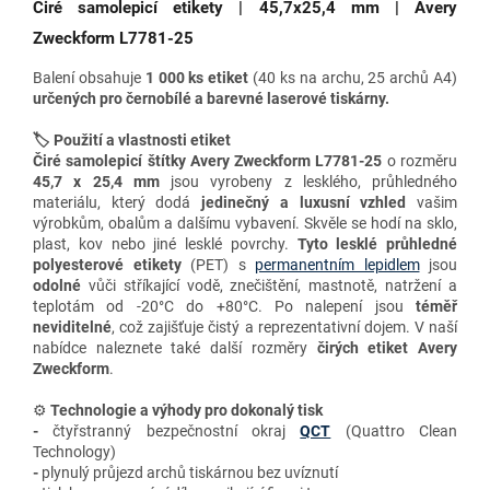
Čiré samolepicí etikety | 45,7x25,4 mm | Avery
Zweckform L7781-25
Balení obsahuje
1 000 ks etiket
(40 ks na archu, 25 archů A4)
určených pro
černobílé a barevné laserové tiskárny
.
🏷️ Použití a vlastnosti etiket
Čiré samolepicí štítky Avery Zweckform L7781-25
o rozměru
45,7 x 25,4 mm
jsou vyrobeny
z lesklého, průhledného
materiálu, který dodá
jedinečný a luxusní vzhled
vašim
výrobkům, obalům a dalšímu vybavení. Skvěle se hodí na sklo,
plast, kov nebo jiné lesklé povrchy.
Tyto
lesklé průhledné
polyesterové etikety
(PET) s
permanentním lepidlem
jsou
odolné
vůči stříkající vodě, znečištění, mastnotě, natržení a
teplotám od -20°C do +80°C. Po nalepení jsou
téměř
neviditelné
, což zajišťuje čistý a reprezentativní dojem. V naší
nabídce naleznete také
další rozměry
čirých etiket Avery
Zweckform
.
⚙️
Technologie a výhody
pro dokonalý tisk
-
čtyřstranný bezpečnostní okraj
QCT
(Quattro Clean
Technology)
-
plynulý průjezd archů tiskárnou bez uvíznutí