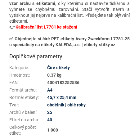
vzor archu s etiketami
, díky kterému si nastavíte tiskárnu a
vyhnete se chybnému zarovnání. Stačí vytvořit návrh a
vytisknout jej nejprve na kalibrační list. Předejdete tak plýtvání
etiketami.
👉
Kalibrační list L7781 ke stažení
✅
Objednejte si čiré PET etikety Avery Zweckform L7781-25
u specialisty na etikety KALEDA, a.s. | etikety-stitky.cz
Doplňkové parametry
Kategorie
:
Čiré etikety
Hmotnost
:
0.37 kg
EAN
:
4004182252536
Formát archu
:
A4
Rozměr etikety
:
45,7 x 25,4 mm
Tvar
:
obdélník | oblé rohy
Archů v balení
:
25
Etiket na archu
:
40
Celkový počet
1 000
etiket
: