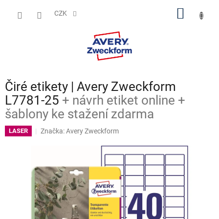
Přejít
NÁKUP
na
CZK
obsah
KOŠÍK
Čiré etikety | Avery Zweckform
L7781-25
+ návrh etiket online +
šablony ke stažení zdarma
Značka:
Avery Zweckform
LASER