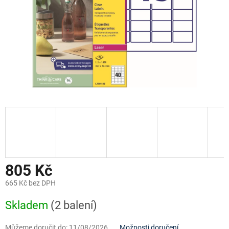
805 Kč
665 Kč bez DPH
Měrná
Skladem
(2 balení)
cena:
Můžeme doručit do:
11/08/2026
Možnosti doručení