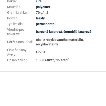
Barva
:
čirá
Materiál
:
polyester
Gramáž etiket
:
70 g/m2
Povrch
:
lesklý
Typ lepidla
:
permanentní
Vhodné pro
barevná laserová
,
černobílá laserová
tiskárny
:
obal z recyklovaného materiálu,
Udržitelnost obal
:
recyklovatelný
Číslo šablony
L7781
Avery
:
Obsah balení
:
1 000 etiket / 25 archů
Z
á
p
a
t
í