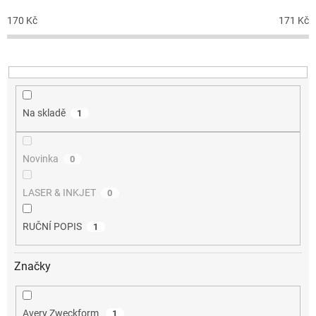
r
o
170
Kč
171
Kč
d
u
k
t
ů
Na skladě
1
Novinka
0
LASER & INKJET
0
RUČNÍ POPIS
1
Značky
Avery Zweckform
1