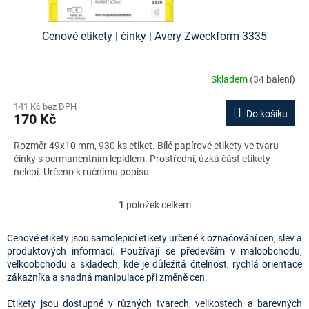
Cenové etikety | činky | Avery Zweckform 3335
Skladem
(34 balení)
141 Kč bez DPH
Do košíku
170 Kč
Rozměr 49x10 mm, 930 ks etiket. Bílé papírové etikety ve tvaru
činky s permanentním lepidlem. Prostřední, úzká část etikety
nelepí. Určeno k ručnímu popisu.
1
položek celkem
O
v
l
Cenové etikety jsou samolepicí etikety určené k označování cen, slev a
á
produktových informací. Používají se především v maloobchodu,
d
velkoobchodu a skladech, kde je důležitá čitelnost, rychlá orientace
a
zákazníka a snadná manipulace při změně cen.
c
í
Etikety jsou dostupné v různých tvarech, velikostech a barevných