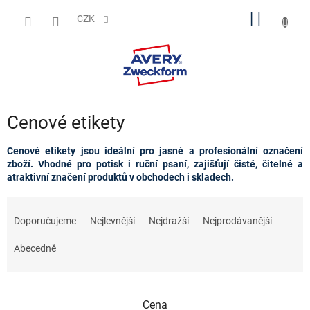
Přejít
NÁKUP
na
CZK
obsah
KOŠÍK
Cenové etikety
Cenové etikety jsou ideální pro jasné a profesionální označení
zboží. Vhodné pro potisk i ruční psaní, zajišťují čisté, čitelné a
atraktivní značení produktů v obchodech i skladech.
Ř
a
Doporučujeme
Nejlevnější
Nejdražší
Nejprodávanější
z
e
Abecedně
n
í
p
Cena