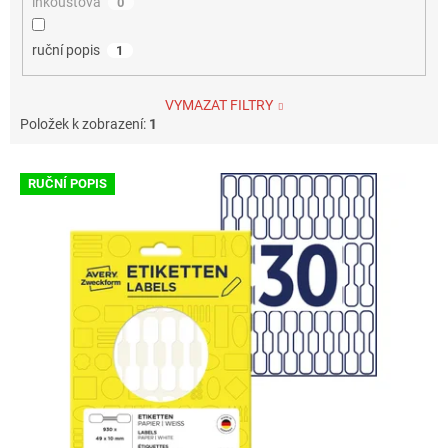
inkoustová
0
ruční popis
1
VYMAZAT FILTRY
Položek k zobrazení:
1
V
RUČNÍ POPIS
ý
p
i
s
p
r
o
d
u
k
t
ů