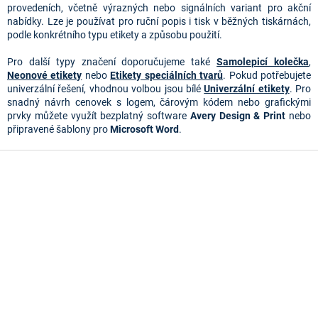
p
provedeních, včetně výrazných nebo signálních variant pro akční
r
nabídky. Lze je používat pro ruční popis i tisk v běžných tiskárnách,
v
podle konkrétního typu etikety a způsobu použití.
k
y
Pro další typy značení doporučujeme také 
Samolepicí kolečka
, 
v
Neonové etikety
 nebo 
Etikety speciálních tvarů
. Pokud potřebujete 
ý
univerzální řešení, vhodnou volbou jsou bílé 
Univerzální etikety
. Pro 
p
snadný návrh cenovek s logem, čárovým kódem nebo grafickými 
i
prvky můžete využít bezplatný software 
Avery Design & Print
 nebo 
s
připravené šablony pro 
Microsoft Word
.
u
Z
á
p
a
t
í