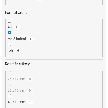
Formát archu
A4
1
malé balení
1
role
6
Rozměr etikety
26 x 12 mm
0
26 x 16 mm
0
49 x 10 mm
1