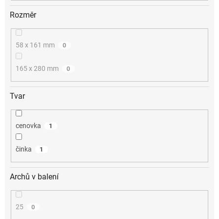
Rozměr
58 x 161 mm
0
165 x 280 mm
0
Tvar
cenovka
1
činka
1
Archů v balení
25
0