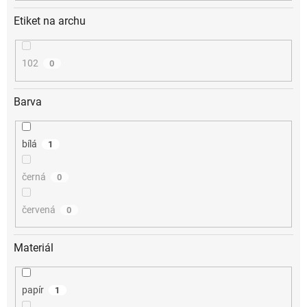
Etiket na archu
102
0
Barva
bílá
1
černá
0
červená
0
Materiál
papír
1