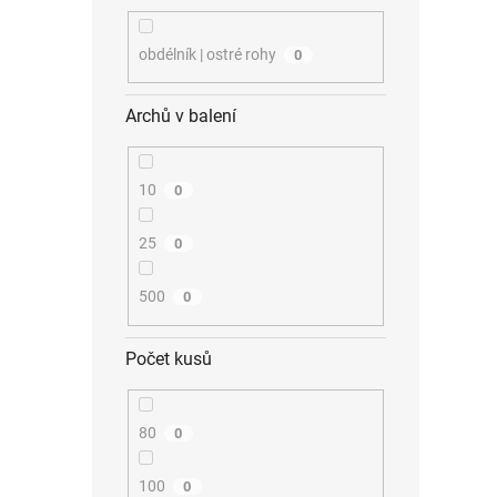
obdélník | ostré rohy
0
Archů v balení
10
0
25
0
500
0
Počet kusů
80
0
100
0