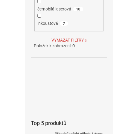
černobílá laserová
10
inkoustová
7
VYMAZAT FILTRY
Položek k zobrazení:
0
Top 5 produktů
Přírodní hnědé etikety | Avery