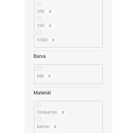
200
0
250
0
5 000
0
Barva
bílá
0
Materiál
fotokarton
0
karton
0