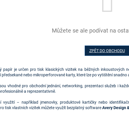
Můžete se ale podívat na ostat
ZPĚT DO OBCHODU
vý papír je určen pro tisk klasických vizitek na běžných inkoustových
 předsekané nebo mikroperforované karty, které lze po vytištění snadno a
 jsou vhodné pro obchodní jednání, networking, prezentaci služeb i kaž
profesionálně a reprezentativně.
ší využití – například jmenovky, produktové kartičky nebo identifik
ro tisk vlastních vizitek můžete využít bezplatný software 
Avery Design &