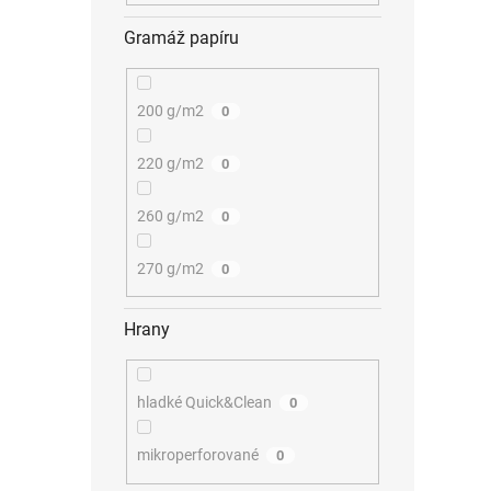
Gramáž papíru
200 g/m2
0
220 g/m2
0
260 g/m2
0
270 g/m2
0
Hrany
hladké Quick&Clean
0
mikroperforované
0