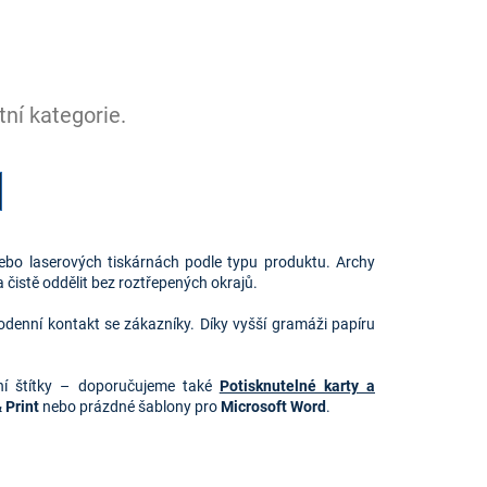
ní kategorie.
 nebo laserových tiskárnách podle typu produktu. Archy
 čistě oddělit bez roztřepených okrajů.
dodenní kontakt se zákazníky. Díky vyšší gramáži papíru
ační štítky – doporučujeme také
Potisknutelné karty a
 Print 
nebo prázdné šablony pro 
Microsoft Word
.