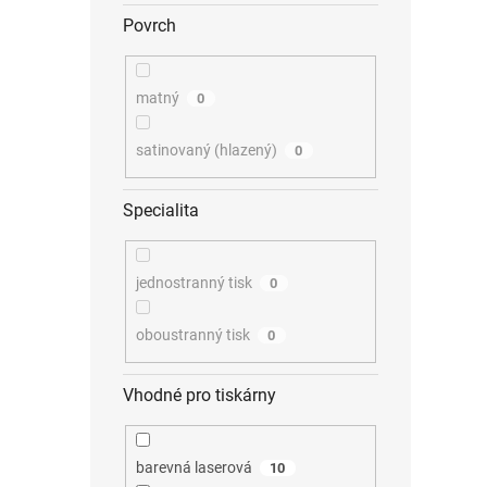
Povrch
matný
0
satinovaný (hlazený)
0
Specialita
jednostranný tisk
0
oboustranný tisk
0
Vhodné pro tiskárny
barevná laserová
10