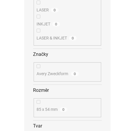
LASER
0
INKJET
0
LASER & INKJET
0
Značky
Avery Zweckform
0
Rozměr
85 x 54 mm
0
Tvar