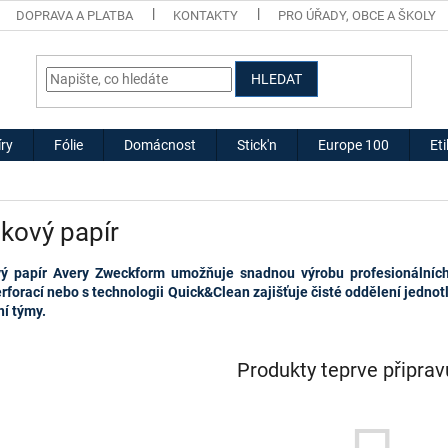
DOPRAVA A PLATBA
KONTAKTY
PRO ÚŘADY, OBCE A ŠKOLY
HLEDAT
ry
Fólie
Domácnost
Stick'n
Europe 100
Et
tkový papír
vý papír Avery Zweckform umožňuje snadnou výrobu profesionálních 
rforací nebo
s technologii Quick&Clean
zajišťuje čisté oddělení jednotl
í týmy.
Produkty teprve připra