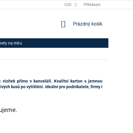
JAK NAKUPOVAT
HODNOCENÍ OBCHODU
CZK
Přihlášení
OBCHODNÍ PODM
NÁKUPNÍ
Prázdný košík
KOŠÍK
ikety na míru
vizitek přímo v kanceláři. Kvalitní karton s jemnou
ivých kusů po vytištění. Ideální pro podnikatele, firmy i
vujeme.