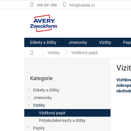
Přejít
608 881 886
info@kaleda.cz
na
obsah
Etikety a štítky
Jmenovky
Vizitky
Papí
Domů
Vizitky
Vizitkový papír
P
Vizi
o
Přeskočit
s
Kategorie
kategorie
Vizitko
t
mikrope
r
Etikety a štítky
obchodn
a
Jmenovky
n
Vizitky
n
í
Vizitkový papír
p
Potiskutelné karty a štítky
a
Papíry