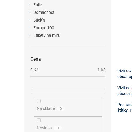
n
Fólie
e
Domácnost
l
Stick'n
Europe 100
Etikety na míru
Cena
0
Kč
1
Kč
Vizitko
obsahují
Vizitky
působí 
Pro šir
Na skladě
0
štítky
.
P
Novinka
0