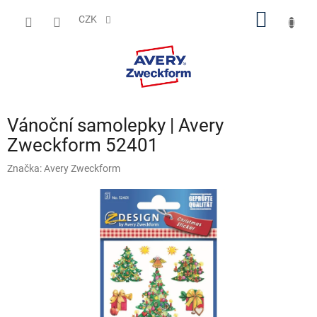
Přejít
NÁKUP
na
CZK
obsah
KOŠÍK
Vánoční samolepky | Avery
Zweckform 52401
Značka:
Avery Zweckform