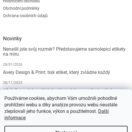
Hodnocení obchodu
Obchodní podmínky
Ochrana osobních údajů
Novinky
Nenašli jste svůj rozměr? Představujeme samolepicí etikety
na míru
28/01/2026
Avery Design & Print: tisk etiket, který zvládne každý
28/11/2025
10 tipů pro dokonalý tisk etiket: Jak na profesionální
výsledek bez starostí
Používáme cookies, abychom Vám umožnili pohodlné
prohlížení webu a díky analýze provozu webu neustále
19/07/2025
zlepšovali jeho funkce, výkon a použitelnost.
Další
informace
Vytvořil Shoptet