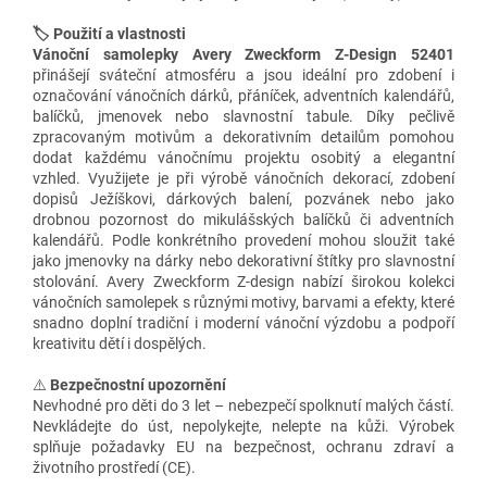
🏷️ Použití a vlastnosti
Vánoční samolepky Avery Zweckform Z-Design 52401
přinášejí sváteční atmosféru a jsou ideální pro zdobení i
označování vánočních dárků, přáníček, adventních kalendářů,
balíčků, jmenovek nebo slavnostní tabule. Díky pečlivě
zpracovaným motivům a dekorativním detailům pomohou
dodat každému vánočnímu projektu osobitý a elegantní
vzhled. Využijete je při výrobě vánočních dekorací, zdobení
dopisů Ježíškovi, dárkových balení, pozvánek nebo jako
drobnou pozornost do mikulášských balíčků či adventních
kalendářů. Podle konkrétního provedení mohou sloužit také
jako jmenovky na dárky nebo dekorativní štítky pro slavnostní
stolování. Avery Zweckform Z-design nabízí širokou kolekci
vánočních samolepek s různými motivy, barvami a efekty, které
snadno doplní tradiční i moderní vánoční výzdobu a podpoří
kreativitu dětí i dospělých.
⚠️
Bezpečnostní upozornění
Nevhodné pro děti do 3 let – nebezpečí spolknutí malých částí.
Nevkládejte do úst, nepolykejte, nelepte na kůži. Výrobek
splňuje požadavky EU na bezpečnost, ochranu zdraví a
životního prostředí (CE).