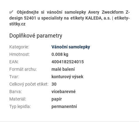
✅
Objednejte si vánoční samolepky Avery Zweckform Z-
design 52401 u specialisty na etikety KALEDA, a.s. | etikety-
stitky.cz
Doplňkové parametry
Kategorie
:
Vánoční samolepky
Hmotnost
:
0.008 kg
EAN
:
4004182524015
Formát archu
:
malé balení
Tvar
:
konturový výsek
Celkový počet etiket
:
30
Barva
:
vícebarevné
Materiál
:
papír
Typ lepidla
:
permanentní
Z
á
p