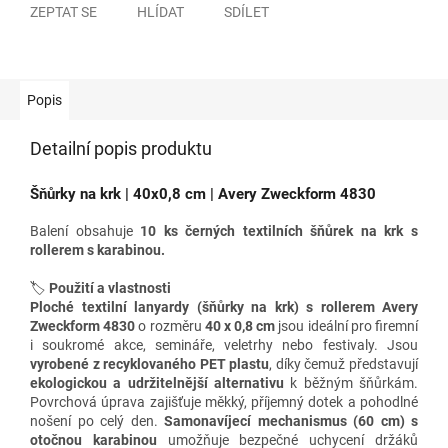
ZEPTAT SE
HLÍDAT
SDÍLET
Popis
Detailní popis produktu
Šňůrky na krk | 40x0,8 cm | Avery Zweckform 4830
Balení obsahuje
10 ks černých textilních šňůrek na krk s
rollerem s karabinou.
🏷️
Použití a vlastnosti
Ploché textilní lanyardy (šňůrky na krk) s rollerem Avery
Zweckform 4830
o rozměru
40 x 0,8 cm
jsou ideální pro firemní
i soukromé akce, semináře, veletrhy nebo festivaly. Jsou
vyrobené z recyklovaného PET plastu
, díky čemuž představují
ekologickou a
udržitelnější alternativu
k běžným šňůrkám.
Povrchová úprava zajišťuje měkký, příjemný dotek a pohodlné
nošení po celý den.
Samonavíjecí mechanismus (60 cm) s
o
točnou karabinou
umožňuje bezpečné uchycení držáků