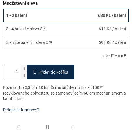
Množstevní sleva
1 - 2 balení
630 Kč
/ balení
3 - 4 balení = sleva 3 %
611 Kč
/ balení
5 a více balení = sleva 5 %
599 Kč
/ balení
Ušetříte
0 Kč
Přidat do košíku
Rozměr 40x0,8 cm, 10 ks. Černé šňůrky na krk ze 100 %
recyklovaného polyesteru se samonavíjecím 60 cm mechanismem a
karabinkou.
Detailní informace