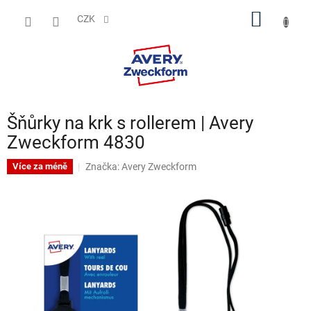
Přejít
NÁKUP
na
CZK
obsah
KOŠÍK
Šňůrky na krk s rollerem | Avery
Zweckform 4830
Značka:
Avery Zweckform
Více za méně