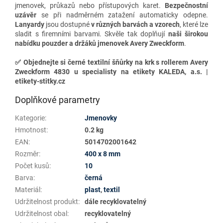
jmenovek, průkazů nebo přístupových karet.
Bezpečnostní
uzávěr
se při nadměrném zatažení automaticky odepne.
Lanyardy
jsou dostupné
v různých barvách a vzorech
, které lze
sladit s firemními barvami. Skvěle tak doplňují
naši širokou
nabídku pouzder a držáků jmenovek Avery Zweckform
.
✅
Objednejte si černé textilní šňůrky na krk s rollerem Avery
Zweckform 4830 u specialisty na etikety KALEDA, a.s. |
etikety-stitky.cz
Doplňkové parametry
Kategorie
:
Jmenovky
Hmotnost
:
0.2 kg
EAN
:
5014702001642
Rozměr
:
400 x 8 mm
Počet kusů
:
10
Barva
:
černá
Materiál
:
plast
,
textil
Udržitelnost produkt
:
dále recyklovatelný
Udržitelnost obal
:
recyklovatelný