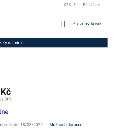
JAK NAKUPOVAT
HODNOCENÍ OBCHODU
CZK
Přihlášení
OBCHODNÍ PODM
NÁKUPNÍ
Prázdný košík
KOŠÍK
ikety na míru
 Kč
bez DPH
dne
oručit do:
18/08/2026
Možnosti doručení