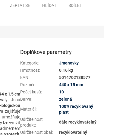
ZEPTAT SE
HLÍDAT
SDÍLET
Doplňkové parametry
Kategorie
:
Jmenovky
Hmotnost
:
0.16 kg
EAN
:
5014702138577
Rozměr
:
440 x 15 mm
Počet kusů
:
10
44 x 1,5 cm
Barva
:
zelená
ivaly. Jsou
kologickou
100% recyklovaný
Materiál
:
 zajišťuje
plast
umožňuje
Udržitelnost
dále recyklovatelný
 lze využít
produkt
:
 nadměrném
Udržitelnost obal
:
recyklovatelný
 a vzorech
,