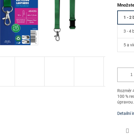
Množste
1 - 2 
3 - 4 
5 a ví
Rozměr 4
100 % re
úpravou.
Detailní 