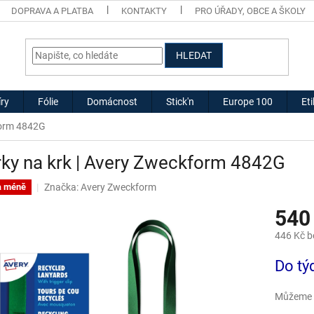
DOPRAVA A PLATBA
KONTAKTY
PRO ÚŘADY, OBCE A ŠKOLY
HLEDAT
ry
Fólie
Domácnost
Stick'n
Europe 100
Et
form 4842G
ky na krk | Avery Zweckform 4842G
Značka:
Avery Zweckform
a méně
540
446 Kč 
Měrná
Do tý
cena:
Můžeme d