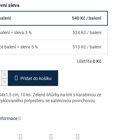
vní sleva
balení
540 Kč
/ balení
balení = sleva 3 %
524 Kč
/ balení
ce balení = sleva 5 %
513 Kč
/ balení
Ušetříte
0 Kč
Přidat do košíku
4x1,5 cm, 10 ks. Zelené šňůrky na krk s karabinou ze
cyklovaného polyesteru se saténovou povrchovou
informace