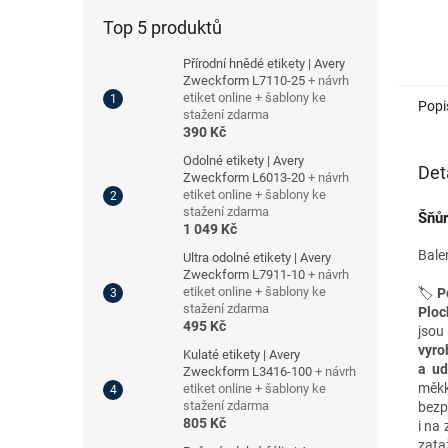
Top 5 produktů
Přírodní hnědé etikety | Avery
Zweckform L7110-25
+ návrh
etiket online + šablony ke
Popi
stažení zdarma
390 Kč
Odolné etikety | Avery
Det
Zweckform L6013-20
+ návrh
etiket online + šablony ke
stažení zdarma
Šňůr
1 049 Kč
Bale
Ultra odolné etikety | Avery
Zweckform L7911-10
+ návrh
etiket online + šablony ke
🏷️
P
stažení zdarma
Ploc
495 Kč
jsou
vyr
Kulaté etikety | Avery
a
ud
Zweckform L3416-100
+ návrh
měkk
etiket online + šablony ke
stažení zdarma
bezp
805 Kč
i na
zata