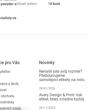
Obsah balení
:
10 kusů
u pouzder a
cialisty na
ce pro Vás
Novinky
Nenašli jste svůj rozměr?
 platba
Představujeme
samolepicí etikety na míru
 obce a školy
28/01/2026
ovat
Avery Design & Print: tisk
 obchodu
etiket, který zvládne každý
podmínky
28/11/2025
sobních údajů