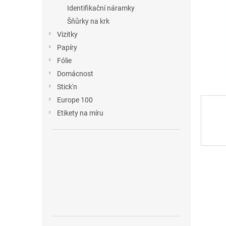
n
Identifikační náramky
e
Šňůrky na krk
l
Vizitky
Papíry
Fólie
Domácnost
Stick'n
Europe 100
Etikety na míru