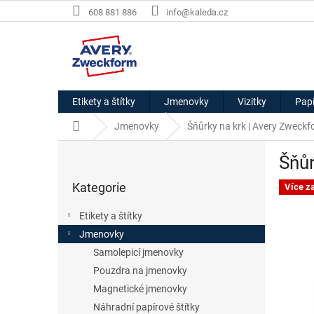
Přejít
608 881 886
info@kaleda.cz
na
obsah
Etikety a štítky
Jmenovky
Vizitky
Papí
Domů
Jmenovky
Šňůrky na krk | Avery Zweck
P
Šňůr
o
Přeskočit
s
Kategorie
kategorie
Více z
t
r
Etikety a štítky
a
Jmenovky
n
Samolepicí jmenovky
n
í
Pouzdra na jmenovky
p
Magnetické jmenovky
a
Náhradní papírové štítky