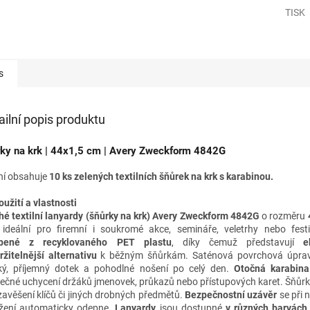
TISK
s
ailní popis produktu
ky na krk | 44x1,5 cm | Avery Zweckform 4842G
ní obsahuje
10 ks zelených textilních šňůrek na krk s karabinou.
oužití a vlastnosti
hé textilní lanyardy (šňůrky na krk) Avery Zweckform 4842G
o rozměru
 ideální pro firemní i soukromé akce, semináře, veletrhy nebo fest
obené z recyklovaného PET plastu
, díky čemuž představují
e
ržitelnější alternativu
k běžným šňůrkám. Saténová povrchová úprava
ý, příjemný dotek a pohodlné nošení po celý den.
Otočná karabina
ečné uchycení držáků jmenovek, průkazů nebo přístupových karet. Šňůrky
 zavěšení klíčů či jiných drobných předmětů.
Bezpečnostní uzávěr
se při
žení automaticky odepne.
Lanyardy
jsou dostupné
v různých barvách