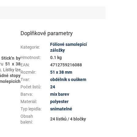
Doplňkové parametry
Fóliové samolepicí
Kategorie
:
záložky
Hmotnost
:
0.1 kg
 Stick’n by
ěru
51 x 38
EAN
:
4712759216088
. Lístky lze
Rozměr
:
51 x 38 mm
ádné stopy
Tvar
:
obdélník s ouškem
olepicích
Počet listů
:
24
Barva
:
mix barev
Materiál
:
polyester
Typ lepidla
:
snímatelné
Obsah
24 lístků / 4 bločky
balení
: