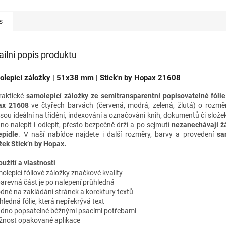
s
ailní popis produktu
lepicí záložky | 51x38 mm | Stick'n by Hopax 21608
Praktické
samolepicí záložky ze semitransparentní popisovatelné fólie
ax 21608
ve čtyřech barvách (červená, modrá, zelená, žlutá)
o rozm
jsou ideální na třídění, indexování a označování knih, dokumentů či složek
no nalepit i odlepit, přesto bezpečně drží a po sejmutí
nezanechávají ž
epidle
.
V naší nabídce najdete i
další rozměry, barvy a provedení
sam
žek Stick’n by Hopax.
oužití a vlastnosti
olepicí fóliové záložky značkové kvality
arevná část je po nalepení průhledná
dné na zakládání stránek a korektury textů
ledná fólie, která nepřekrývá text
dno popsatelné běžnými psacími potřebami
nost opakované aplikace