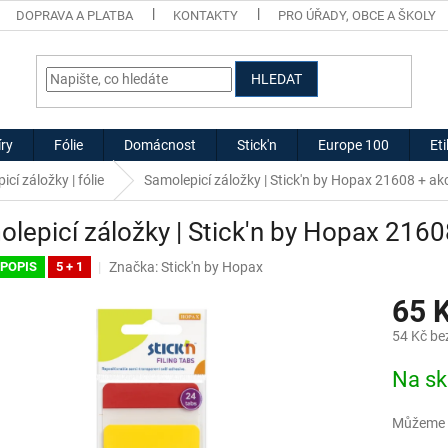
DOPRAVA A PLATBA
KONTAKTY
PRO ÚŘADY, OBCE A ŠKOLY
HLEDAT
ry
Fólie
Domácnost
Stick'n
Europe 100
Et
cí záložky | fólie
Samolepicí záložky | Stick'n by Hopax 21608
+ ak
lepicí záložky | Stick'n by Hopax 216
Značka:
Stick'n by Hopax
 POPIS
5 + 1
65 
54 Kč be
Měrná
Na sk
cena:
Můžeme d