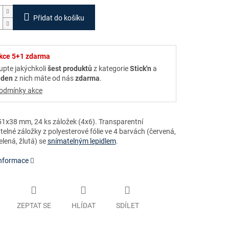
Přidat do košíku
kce 5+1 zdarma
upte jakýchkoli
šest produktů
z kategorie
Stick'n
a
eden
z nich máte od nás
zdarma
.
odmínky akce
1x38 mm, 24 ks záložek (4x6). Transparentní
elné záložky z polyesterové fólie ve 4 barvách (červená,
lená, žlutá)
se
snímatelným lepidlem
.
informace
ZEPTAT SE
HLÍDAT
SDÍLET