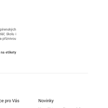
pírenských
ář, školu i
 a příznivou
 na etikety
ce pro Vás
Novinky