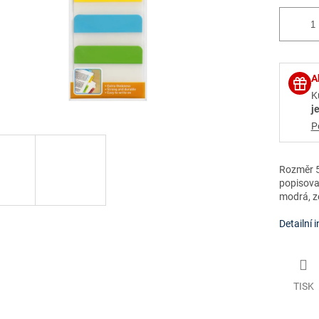
A
K
j
P
Rozměr 5
popisovat
modrá, ze
Detailní 
TISK