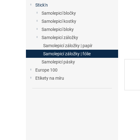
n
Stick'n
e
Samolepicí bločky
l
Samolepicí kostky
Samolepicí bloky
Samolepicí záložky
Samolepicí záložky | papír
Samolepicí záložky | fólie
Samolepicí pásky
Europe 100
Etikety na míru