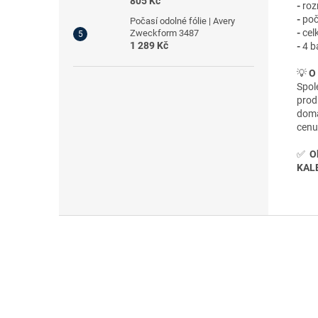
805 Kč
-
roz
-
poč
Počasí odolné fólie | Avery
-
cel
Zweckform 3487
1 289 Kč
-
4 b
💡
O
Spo
prod
domá
cenu
✅
O
KALED
Z
á
p
a
t
í