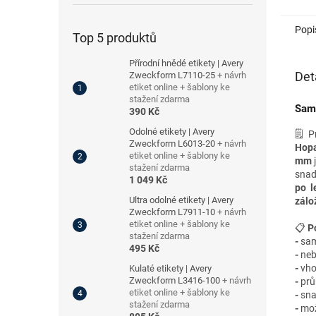
Popi
Top 5 produktů
Přírodní hnědé etikety | Avery
Det
Zweckform L7110-25
+ návrh
etiket online + šablony ke
stažení zdarma
Samo
390 Kč
Odolné etikety | Avery
🗒️ 
Zweckform L6013-20
+ návrh
Hop
etiket online + šablony ke
mm
stažení zdarma
snad
1 049 Kč
po l
Ultra odolné etikety | Avery
zálo
Zweckform L7911-10
+ návrh
etiket online + šablony ke
📋
P
stažení zdarma
-
sam
495 Kč
-
neb
-
vho
Kulaté etikety | Avery
Zweckform L3416-100
+ návrh
-
průh
etiket online + šablony ke
-
sna
stažení zdarma
-
mož