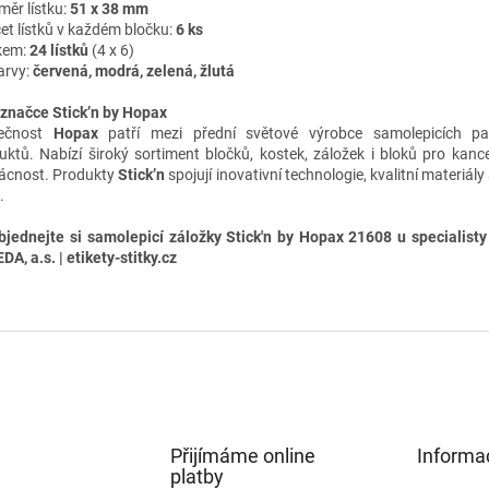
měr lístku:
51 x 38 mm
et lístků v každém bločku:
6
ks
kem:
24 lístků
(4 x 6)
arvy:
červená, modrá, zelená, žlutá
 značce Stick’n by Hopax
lečnost
Hopax
patří mezi přední světové výrobce samolepicích pa
uktů. Nabízí široký sortiment bločků, kostek, záložek i bloků pro kancel
cnost. Produkty
Stick’n
spojují inovativní technologie, kvalitní materiály
.
bjednejte si samolepicí záložky Stick'n by Hopax 21608 u specialisty
A, a.s. | etikety-stitky.cz
Přijímáme online
Informa
platby