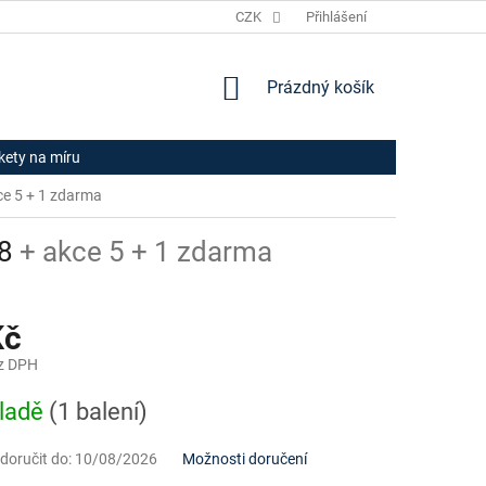
JAK NAKUPOVAT
HODNOCENÍ OBCHODU
CZK
Přihlášení
OBCHODNÍ PODM
NÁKUPNÍ
Prázdný košík
KOŠÍK
ikety na míru
ce 5 + 1 zdarma
08
+ akce 5 + 1 zdarma
Kč
z DPH
ladě
(1 balení)
oručit do:
10/08/2026
Možnosti doručení