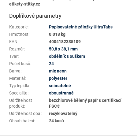
etikety-stitky.cz
Doplňkové parametry
Kategorie
:
Popisovatelné záložky UltraTabs
Hmotnost
:
0.018 kg
EAN
:
4004182335109
Rozměr
:
50,8 x 38,1 mm
Tvar
:
obdélník s ouškem
Počet kusů
:
24
Barva
:
mix neon
Materiál
:
polyester
Typ lepidla
:
snímatelné
Specialita
:
oboustranné
Udržitelnost
bezchlorově bělený papír s certifikací
produkt
:
FSC®
Udržitelnost obal
:
recyklovatelný
Obsah balení
:
24 kusů