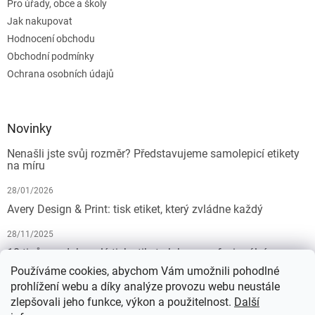
Pro úřady, obce a školy
Jak nakupovat
Hodnocení obchodu
Obchodní podmínky
Ochrana osobních údajů
Novinky
Nenašli jste svůj rozměr? Představujeme samolepicí etikety
na míru
28/01/2026
Avery Design & Print: tisk etiket, který zvládne každý
28/11/2025
10 tipů pro dokonalý tisk etiket: Jak na profesionální
výsledek bez starostí
Používáme cookies, abychom Vám umožnili pohodlné
prohlížení webu a díky analýze provozu webu neustále
19/07/2025
zlepšovali jeho funkce, výkon a použitelnost.
Další