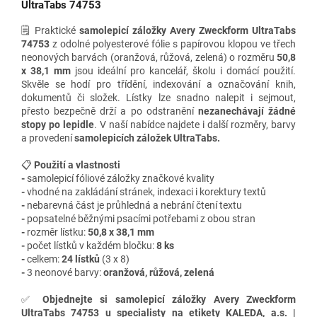
UltraTabs 74753
🗒️ Praktické
samolepicí záložky Avery Zweckform UltraTabs
74753
z odolné polyesterové fólie s papírovou klopou ve třech
neonových barvách (oranžová, růžová, zelená)
o rozměru
50,8
x 38,1 mm
jsou ideální pro kancelář, školu i domácí použití.
Skvěle se hodí pro třídění, indexování a označování knih,
dokumentů či složek. Lístky lze snadno nalepit i sejmout,
přesto bezpečně drží a po odstranění
nezanechávají žádné
stopy po lepidle
.
V naší nabídce najdete i
další rozměry, barvy
a provedení
samolepicích záložek UltraTabs.
📋
Použití a vlastnosti
-
samolepicí fóliové záložky značkové kvality
-
vhodné na zakládání stránek, indexaci i korektury textů
-
nebarevná část je průhledná a nebrání čtení textu
-
popsatelné běžnými psacími potřebami z obou stran
-
rozměr lístku:
50,8 x 38,1 mm
-
počet lístků v každém bločku:
8
ks
-
celkem:
24 lístků
(3 x 8)
-
3
neonové barvy:
oranžová, růžová, zelená
✅
Objednejte si samolepicí záložky Avery Zweckform
UltraTabs 74753 u specialisty na etikety KALEDA, a.s. |