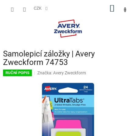
Přejít
NÁKUP
na
CZK
obsah
KOŠÍK
Samolepicí záložky | Avery
Zweckform 74753
Značka:
Avery Zweckform
RUČNÍ POPIS