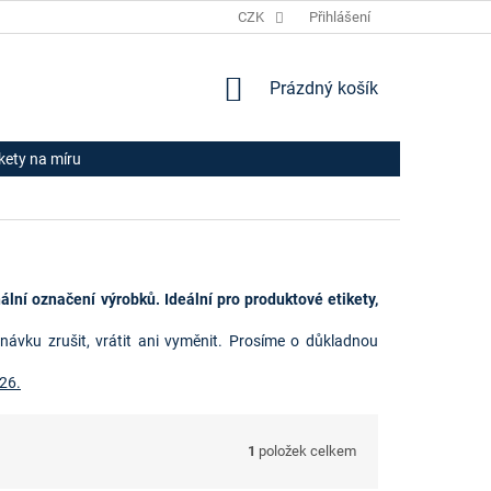
JAK NAKUPOVAT
HODNOCENÍ OBCHODU
CZK
Přihlášení
OBCHODNÍ PODM
NÁKUPNÍ
Prázdný košík
KOŠÍK
ikety na míru
ální označení výrobků. Ideální pro produktové etikety,
dnávku zrušit, vrátit ani vyměnit. Prosíme o důkladnou
26.
1
položek celkem