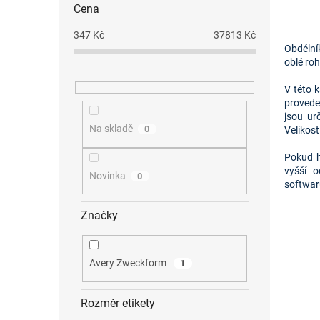
Cena
347
Kč
37813
Kč
Obdélník
oblé roh
V této 
provede
jsou ur
Na skladě
0
Velikost
Pokud h
vyšší 
Novinka
0
softwar
Značky
Avery Zweckform
1
Rozměr etikety