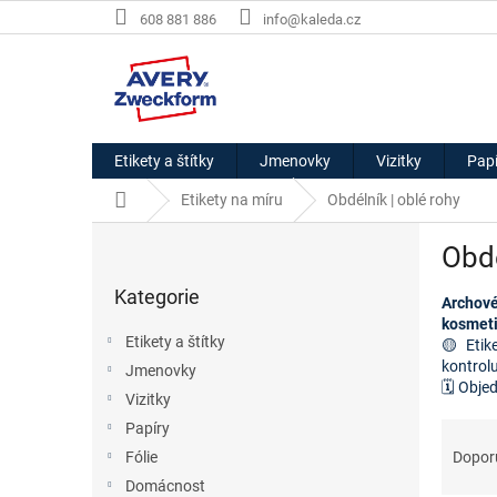
Přejít
608 881 886
info@kaleda.cz
na
obsah
Etikety a štítky
Jmenovky
Vizitky
Papí
Domů
Etikety na míru
Obdélník | oblé rohy
P
Obdé
o
Přeskočit
s
Kategorie
kategorie
Archové
t
kosmeti
r
Etikety a štítky
🟡 Etik
a
kontrol
Jmenovky
n
🗓️ Obje
Vizitky
n
í
Ř
Papíry
p
a
Dopor
Fólie
a
z
Domácnost