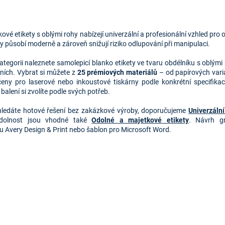
O
v
ové etikety s oblými rohy nabízejí univerzální a profesionální vzhled pro 
l
y působí moderně a zároveň snižují riziko odlupování při manipulaci.
á
d
kategorii naleznete samolepicí blanko etikety ve tvaru obdélníku s oblý
a
ních. Vybrat si můžete z
25 prémiových materiálů
– od papírových varia
c
čeny pro laserové nebo inkoustové tiskárny podle konkrétní specifikac
í
 balení si zvolíte podle svých potřeb.
p
r
ledáte hotové řešení bez zakázkové výroby, doporučujeme
Univerzální
v
odolnost jsou vhodné také
Odolné a majetkové etikety
. Návrh gr
k
u Avery Design & Print nebo šablon pro Microsoft Word.
y
v
ý
p
i
s
u