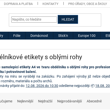
DOPRAVA A PLATBA
KONTAKTY
PRO ÚŘADY, OBCE A ŠKOLY
HLEDAT
ry
Fólie
Domácnost
Stick'n
Europe 100
Et
lníkové etikety s oblými rohy
 samolepicí etikety A4 ve tvaru obdélníku s oblými rohy pro profesion
ku i potravinové balení.
ety na míru se vyrábějí na zakázku. Po zahájení výroby již nelze obje
u rozměru, materiálu a počtu archů.
dnávky přijaté do:
12.08. 2026 do 10:30
odešleme nejpozději: 📦
18.08. 20
učujeme
Nejlevnější
Nejdražší
Nejprodávanější
Abecedně