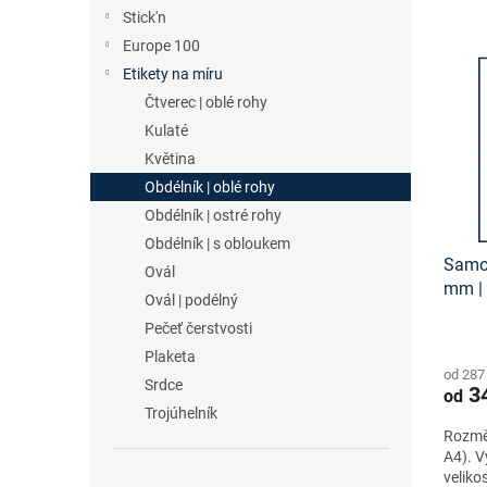
n
e
Stick'n
V
e
n
Europe 100
ý
l
í
p
p
Etikety na míru
i
r
Čtverec | oblé rohy
s
o
Kulaté
p
d
Květina
r
u
Obdélník | oblé rohy
o
k
Obdélník | ostré rohy
d
t
u
ů
Obdélník | s obloukem
Samol
k
Ovál
mm |
t
Ovál | podélný
etike
ů
Pečeť čerstvosti
zdar
Plaketa
od 287
Srdce
34
od
Trojúhelník
Rozmě
A4). V
veliko