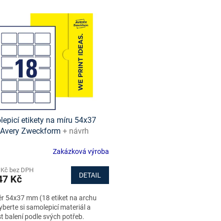
epicí etikety na míru 54x37
 Avery Zweckform
+ návrh
t online + šablony ke stažení
Zakázková výroba
ma
 Kč bez DPH
DETAIL
7 Kč
r 54x37 mm (18 etiket na archu
yberte si samolepicí materiál a
st balení podle svých potřeb.