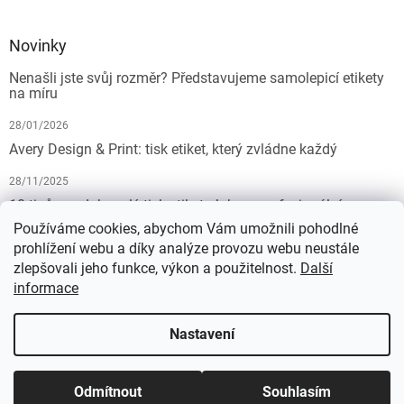
Novinky
Nenašli jste svůj rozměr? Představujeme samolepicí etikety
na míru
28/01/2026
Avery Design & Print: tisk etiket, který zvládne každý
28/11/2025
10 tipů pro dokonalý tisk etiket: Jak na profesionální
výsledek bez starostí
Používáme cookies, abychom Vám umožnili pohodlné
prohlížení webu a díky analýze provozu webu neustále
19/07/2025
zlepšovali jeho funkce, výkon a použitelnost.
Další
informace
Vytvořil Shoptet
Nastavení
Copyright 2026
KALEDA, a.s. | etikety-stitky.cz
. Všechna práva
Odmítnout
Souhlasím
vyhrazena.