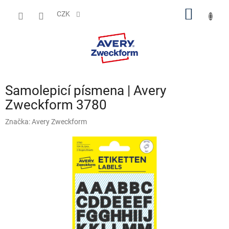
Přejít
NÁKUP
na
CZK
obsah
KOŠÍK
Samolepicí písmena | Avery
Zweckform 3780
Značka:
Avery Zweckform