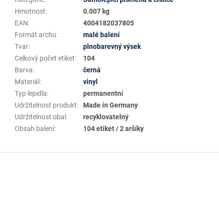
Hmotnost
:
0.007 kg
EAN
:
4004182037805
Formát archu
:
malé balení
Tvar
:
plnobarevný výsek
Celkový počet etiket
:
104
Barva
:
černá
Materiál
:
vinyl
Typ lepidla
:
permanentní
Udržitelnost produkt
:
Made in Germany
Udržitelnost obal
:
recyklovatelný
Obsah balení
:
104 etiket / 2 aršíky
Z
á
p
a
t
í