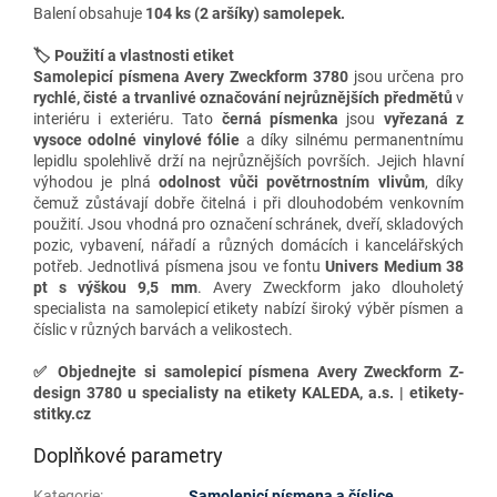
Balení obsahuje
104 ks (2 aršíky) samolepek.
🏷️ Použití a vlastnosti etiket
Samolepicí písmena Avery Zweckform 3780
jsou určena pro
rychlé, čisté a trvanlivé
označování nejrůznějších předmětů
v
interiéru i exteriéru. Tato
černá písmenka
jsou
vyřezaná z
vysoce odolné vinylové
fólie
a díky silnému permanentnímu
lepidlu spolehlivě drží na nejrůznějších površích. Jejich hlavní
výhodou je plná
odolnost vůči povětrnostním vlivům
, díky
čemuž zůstávají dobře čitelná i při dlouhodobém venkovním
použití. Jsou vhodná pro označení schránek, dveří, skladových
pozic, vybavení, nářadí a různých domácích i kancelářských
potřeb. Jednotlivá písmena jsou ve fontu
Univers Medium 38
pt
s výškou
9,5 mm
. Avery Zweckform jako dlouholetý
specialista na samolepicí etikety nabízí široký výběr písmen a
číslic v různých barvách a velikostech.
✅
Objednejte si samolepicí písmena Avery Zweckform Z-
design 3780 u specialisty na etikety KALEDA, a.s. | etikety-
stitky.cz
Doplňkové parametry
Kategorie
:
Samolepicí písmena a číslice