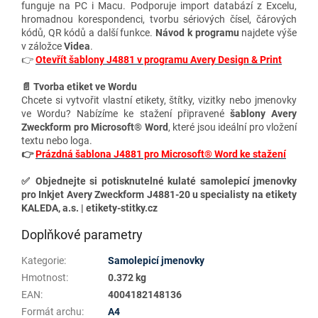
funguje na PC i Macu. Podporuje import databází z Excelu,
hromadnou korespondenci, tvorbu sériových čísel, čárových
kódů, QR kódů a další funkce.
Návod k programu
najdete výše
v záložce
Videa
.
👉
Otevřít šablony J4881 v programu Avery Design & Print
📄 Tvorba etiket ve Wordu
Chcete si vytvořit vlastní etikety, štítky, vizitky nebo jmenovky
ve Wordu? Nabízíme ke stažení připravené
šablony Avery
Zweckform pro Microsoft® Word
, které jsou ideální pro vložení
textu nebo loga.
👉
Prázdná šablona J4881 pro Microsoft® Word ke stažení
✅
Objednejte si potisknutelné kulaté samolepicí jmenovky
pro Inkjet A
very Zweckform J4881-20 u specialisty na etikety
KALEDA, a.s. | etikety-stitky.cz
Doplňkové parametry
Kategorie
:
Samolepicí jmenovky
Hmotnost
:
0.372 kg
EAN
:
4004182148136
Formát archu
:
A4