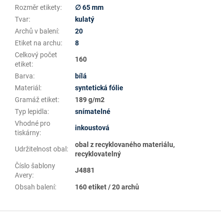
Rozměr etikety
:
∅ 65 mm
Tvar
:
kulatý
Archů v balení
:
20
Etiket na archu
:
8
Celkový počet
160
etiket
:
Barva
:
bílá
Materiál
:
syntetická fólie
Gramáž etiket
:
189 g/m2
Typ lepidla
:
snímatelné
Vhodné pro
inkoustová
tiskárny
:
obal z recyklovaného materiálu,
Udržitelnost obal
:
recyklovatelný
Číslo šablony
J4881
Avery
:
Obsah balení
:
160 etiket / 20 archů
Z