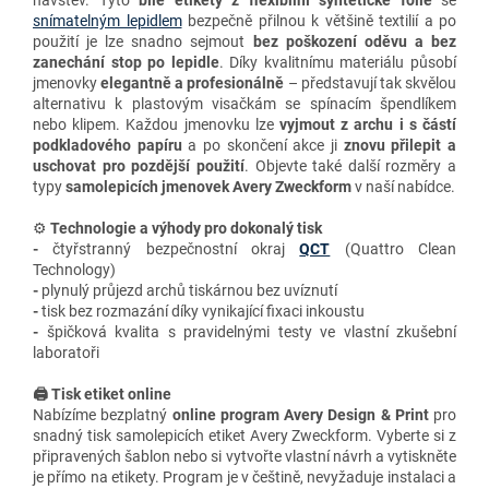
snímatelným lepidlem
bezpečně přilnou k většině textilií a po
použití je lze snadno sejmout
bez poškození oděvu a bez
zanechání stop po lepidle
. Díky kvalitnímu materiálu působí
jmenovky
elegantně a profesionálně
– představují tak skvělou
alternativu k plastovým visačkám se spínacím špendlíkem
nebo klipem. Každou jmenovku lze
vyjmout z archu i s částí
podkladového papíru
a po skončení akce ji
znovu přilepit a
uschovat pro pozdější použití
. Objevte také další rozměry a
typy
samolepicích jmenovek Avery Zweckform
v naší nabídce.
⚙️
Technologie a výhody
pro dokonalý tisk
-
čtyřstranný bezpečnostní okraj
QCT
(Quattro Clean
Technology)
-
plynulý průjezd archů tiskárnou bez uvíznutí
-
tisk bez rozmazání díky vynikající fixaci inkoustu
-
špičková kvalita s pravidelnými testy ve vlastní zkušební
laboratoři
🖨️ Tisk etiket online
Nabízíme bezplatný
online program Avery Design & Print
pro
snadný tisk samolepicích etiket Avery Zweckform. Vyberte si z
připravených šablon nebo si vytvořte vlastní návrh a vytiskněte
je přímo na etikety. Program je v češtině, nevyžaduje instalaci a