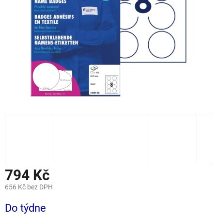
794 Kč
656 Kč bez DPH
Měrná
Do týdne
cena: