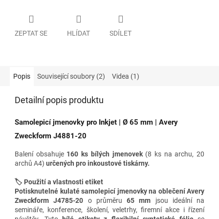
ZEPTAT SE
HLÍDAT
SDÍLET
Popis
Související soubory (2)
Videa (1)
Detailní popis produktu
Samolepicí jmenovky pro Inkjet |
Ø
65 mm
| Avery
Zweckform J4881-20
Balení obsahuje
160 ks bílých jmenovek
(8 ks na archu, 20
archů A4)
určených pro inkoustové
tiskárny.
🏷️ Použití a vlastnosti etiket
Potisknutelné kulaté samolepicí jmenovky na oblečení Avery
Zweckform J4785-20
o průměru
65 mm
jsou ideální na
semináře, konference, školení, veletrhy, firemní akce i řízení
návštěv. Tyto
bílé etikety z flexibilní syntetické fólie
se