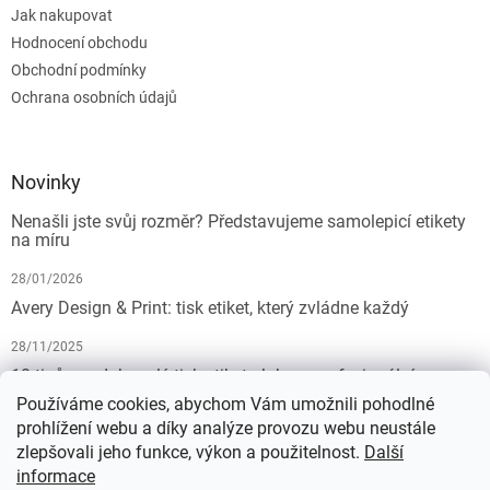
Jak nakupovat
Hodnocení obchodu
Obchodní podmínky
Ochrana osobních údajů
Novinky
Nenašli jste svůj rozměr? Představujeme samolepicí etikety
na míru
28/01/2026
Avery Design & Print: tisk etiket, který zvládne každý
28/11/2025
10 tipů pro dokonalý tisk etiket: Jak na profesionální
výsledek bez starostí
Používáme cookies, abychom Vám umožnili pohodlné
prohlížení webu a díky analýze provozu webu neustále
19/07/2025
zlepšovali jeho funkce, výkon a použitelnost.
Další
informace