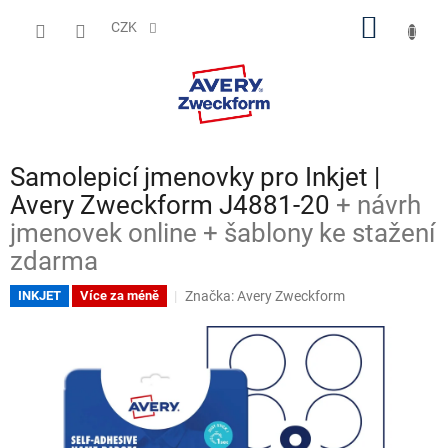
Přejít
NÁKUP
na
CZK
obsah
KOŠÍK
Samolepicí jmenovky pro Inkjet |
Avery Zweckform J4881-20
+ návrh
jmenovek online + šablony ke stažení
zdarma
Značka:
Avery Zweckform
INKJET
Více za méně