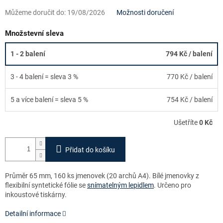
Můžeme doručit do:
19/08/2026
Možnosti doručení
Množstevní sleva
1 - 2 balení
794 Kč
/ balení
3 - 4 balení = sleva 3 %
770 Kč
/ balení
5 a více balení = sleva 5 %
754 Kč
/ balení
Ušetříte
0 Kč
Přidat do košíku
Průměr 65 mm, 160 ks jmenovek (20 archů A4). Bílé jmenovky z
flexibilní syntetické fólie se
snímatelným lepidlem
. Určeno pro
inkoustové tiskárny.
Detailní informace