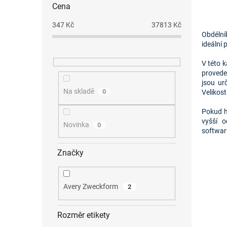
Cena
347
Kč
37813
Kč
Obdélník
ideální 
V této 
provede
jsou ur
Na skladě
0
Velikost
Pokud h
vyšší 
Novinka
0
softwar
Značky
Avery Zweckform
2
Rozměr etikety