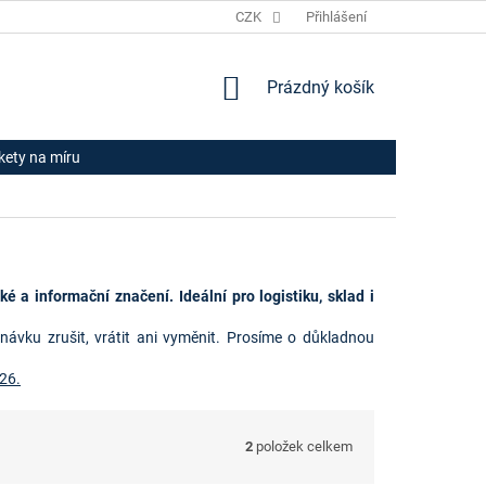
JAK NAKUPOVAT
HODNOCENÍ OBCHODU
CZK
Přihlášení
OBCHODNÍ PODM
NÁKUPNÍ
Prázdný košík
KOŠÍK
ikety na míru
é a informační značení. Ideální pro logistiku, sklad i
dnávku zrušit, vrátit ani vyměnit. Prosíme o důkladnou
26.
2
položek celkem