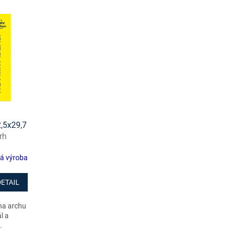
2,5x29,7
rh
žení
á výroba
DETAIL
na archu
l a
.