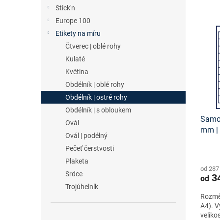
n
e
Stick'n
V
e
n
Europe 100
ý
l
í
p
p
Etikety na míru
i
r
Čtverec | oblé rohy
s
o
Kulaté
p
d
Květina
r
u
Obdélník | oblé rohy
o
k
Obdélník | ostré rohy
d
t
u
ů
Obdélník | s obloukem
Samol
k
Ovál
mm |
t
Ovál | podélný
etike
ů
Pečeť čerstvosti
zdar
Plaketa
od 287
Srdce
34
od
Trojúhelník
Rozměr
A4). V
veliko