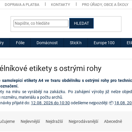
DOPRAVA A PLATBA
KONTAKTY
PRO ÚŘADY, OBCE A ŠKOLY
HLEDAT
ry
Fólie
Domácnost
Stick'n
Europe 100
Et
lníkové etikety s ostrými rohy
 samolepicí etikety A4 ve tvaru obdélníku s ostrými rohy pro technick
 označení.
ety na míru se vyrábějí na zakázku. Po zahájení výroby již nelze obje
u rozměru, materiálu a počtu archů.
dnávky přijaté do:
12.08. 2026 do 10:30
odešleme nejpozději: 📦
18.08. 20
učujeme
Nejlevnější
Nejdražší
Nejprodávanější
Abecedně