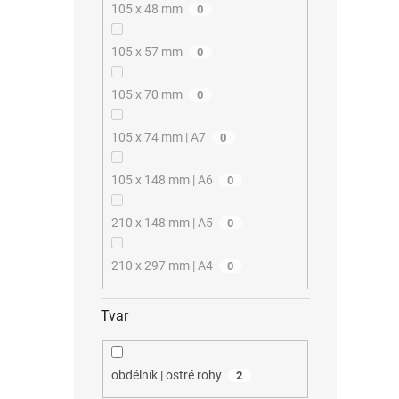
105 x 48 mm
0
105 x 57 mm
0
105 x 70 mm
0
105 x 74 mm | A7
0
105 x 148 mm | A6
0
210 x 148 mm | A5
0
210 x 297 mm | A4
0
Tvar
obdélník | ostré rohy
2