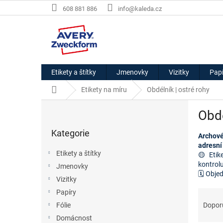
Přejít
608 881 886
info@kaleda.cz
na
obsah
Etikety a štítky
Jmenovky
Vizitky
Papí
Domů
Etikety na míru
Obdélník | ostré rohy
P
Obdé
o
Přeskočit
s
Kategorie
kategorie
Archové
t
adresní
r
Etikety a štítky
🟡 Etik
a
kontrol
Jmenovky
n
🗓️ Obje
Vizitky
n
í
Ř
Papíry
p
a
Dopor
Fólie
a
z
Domácnost