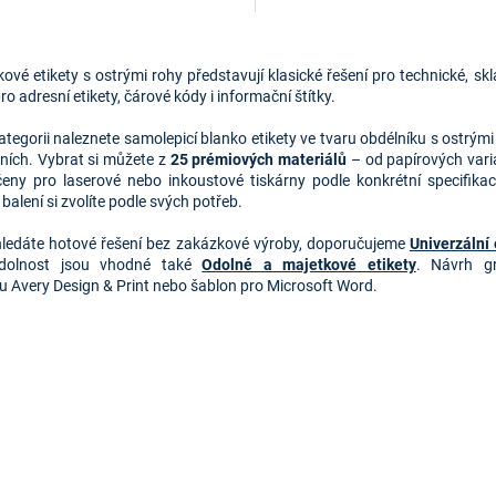
O
v
ové etikety s ostrými rohy představují klasické řešení pro technické, skla
l
pro adresní etikety, čárové kódy i informační štítky.
á
d
kategorii naleznete samolepicí blanko etikety ve tvaru obdélníku s ostrý
a
ních. Vybrat si můžete z
25 prémiových materiálů
– od papírových varia
c
čeny pro laserové nebo inkoustové tiskárny podle konkrétní specifikac
í
 balení si zvolíte podle svých potřeb.
p
r
ledáte hotové řešení bez zakázkové výroby, doporučujeme
Univerzální 
v
odolnost jsou vhodné také
Odolné a majetkové etikety
. Návrh gr
k
u Avery Design & Print nebo šablon pro Microsoft Word.
y
v
ý
p
i
s
u