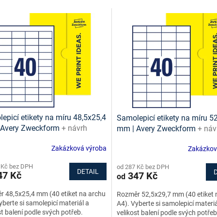
epicí etikety na míru 48,5x25,4
Samolepicí etikety na míru 5
 Avery Zweckform
+ návrh
mm | Avery Zweckform
+ náv
t online + šablony ke stažení
etiket online + šablony ke sta
Zakázková výroba
Zakázkov
ma
zdarma
 Kč bez DPH
od 287 Kč bez DPH
DETAIL
7 Kč
347 Kč
od
 48,5x25,4 mm (40 etiket na archu
Rozměr 52,5x29,7 mm (40 etiket 
yberte si samolepicí materiál a
A4). Vyberte si samolepicí materiá
st balení podle svých potřeb.
velikost balení podle svých potřeb