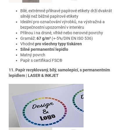
Bílé, extrémně přilnavé papírové etikety drží dvakrát
silněji než běžné papírové etikety
Ideální pro označování výrobků, na výstražná a
bezpečnostní upozornění v interiéru
Přilnou i na drsné, vlhké nebo nerovné povrchy
Gramáž:
67 g/m²
(+-5%/DIN EN ISO 536)
Vhodné
pro všechny typy tiskáren
Silné permanentní lepidlo
Matný povrch
Papír s certifikací FSC®
11. Papír recyklovaný, bílý, samolepicí, s permanentním
lepidlem | LASER & INKJET