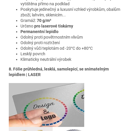
vytištěna přímo na podklad
Poskytuje jedinečný a luxusní vzhled výrobkům, obalům
zboží, lahvím, sklenicím...
Gramáž:
70 g/m²
Určeno
pro laserové tiskárny
Permanentní lepidlo
Odolný proti povětrnostním vlivům
Odolný proti roztržení
Odolný vůči teplotám od -20°C do +80°C
Lesklý povrch
Klimaticky neutrální výrobek
8. Fólie průhledná, lesklá, samolepicí, se snímatelným
lepidlem | LASER