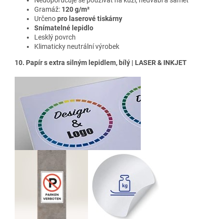
Nedoporučuje se používat na kůži, hedvábí a samet
Gramáž:
120 g/m²
Určeno
pro laserové tiskárny
Snímatelné lepidlo
Lesklý povrch
Klimaticky neutrální výrobek
10. Papír s extra silným lepidlem, bílý | LASER & INKJET