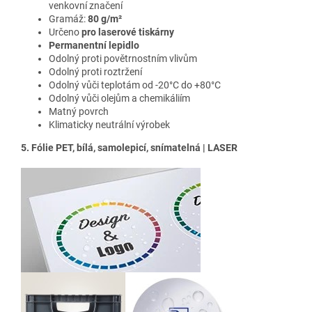
venkovní značení
Gramáž:
80 g/m²
Určeno
pro laserové tiskárny
Permanentní lepidlo
Odolný proti povětrnostním vlivům
Odolný proti roztržení
Odolný vůči teplotám od -20°C do +80°C
Odolný vůči olejům a chemikáliím
Matný povrch
Klimaticky neutrální výrobek
5. Fólie PET, bílá, samolepicí, snímatelná | LASER