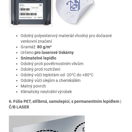
Odolný polyesterový materiál vhodný pro dočasné
venkovní značení
Gramáž:
80 g/m²
Určeno
pro laserové tiskárny
Snímatelné lepidlo
Odolný proti povětrnostním vlivům
Odolný proti roztržení
Odolný vůči teplotám od -20°C do +80°C
Odolný vůči olejům a chemikáliím
Matný povrch
Klimaticky neutrální výrobek
6. Fólie PET, stříbrná, samolepicí, s permanentním lepidlem |
Č/B LASER