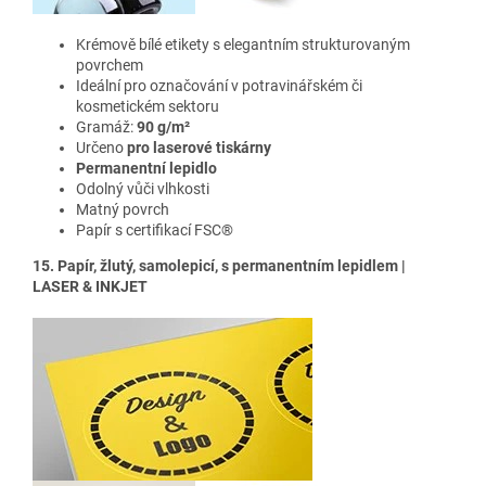
Krémově bílé etikety s elegantním strukturovaným
povrchem
Ideální pro označování v potravinářském či
kosmetickém sektoru
Gramáž:
90 g/m²
Určeno
pro laserové tiskárny
Permanentní lepidlo
Odolný vůči vlhkosti
Matný povrch
Papír s certifikací FSC®
15. Papír, žlutý, samolepicí, s permanentním lepidlem |
LASER & INKJET