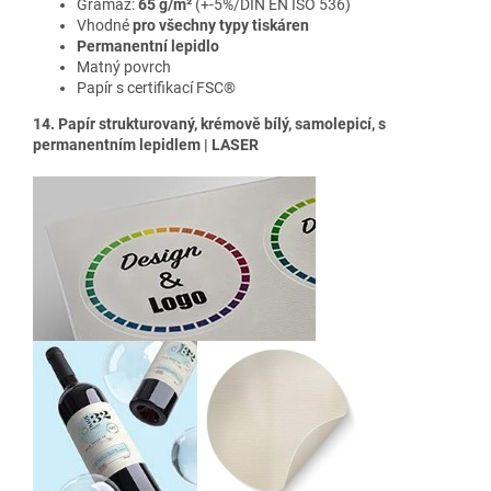
Gramáž:
65 g/m²
(+-5%/DIN EN ISO 536)
Vhodné
pro všechny typy tiskáren
Permanentní lepidlo
Matný povrch
Papír s certifikací FSC®
14. Papír strukturovaný, krémově bílý, samolepicí, s
permanentním lepidlem | LASER