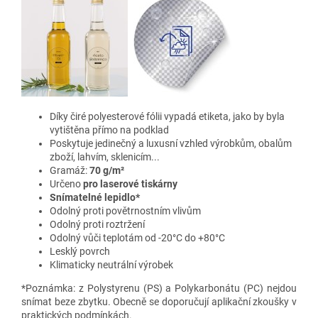
Díky čiré polyesterové fólii vypadá etiketa, jako by byla
vytištěna přímo na podklad
Poskytuje jedinečný a luxusní vzhled výrobkům, obalům
zboží, lahvím, sklenicím...
Gramáž:
70 g/m²
Určeno
pro laserové tiskárny
Snímatelné lepidlo*
Odolný proti povětrnostním vlivům
Odolný proti roztržení
Odolný vůči teplotám od -20°C do +80°C
Lesklý povrch
Klimaticky neutrální výrobek
*Poznámka: z Polystyrenu (PS) a Polykarbonátu (PC) nejdou
snímat beze zbytku. Obecně se doporučují aplikační zkoušky v
praktických podmínkách.