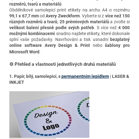
rozměrů, tvarů a materiálů
Obdélníkové samolepicí print etikety na archu A4 o rozměru
99,1 x 67,7 mm
od
Avery Zweckform
. Vyberte si z
více než 150
různých rozměrů a tvarů
,
25 prémiových materiálů
a zvolte si
velikost balení přesně podle svých potřeb
. S více než
4 000
možnými kombinacemi
snadno najdete etikety, které dokonale
splní vaše požadavky. Navrhování a tisk usnadní
bezplatný
online software Avery Design & Print
nebo
šablony pro
Microsoft Word
.
⚙️ Přehled a vlastnosti jednotlivých druhů materiálů
1. Papír, bílý, samolepicí, s
permanentním lepidlem
| LASER &
INKJET