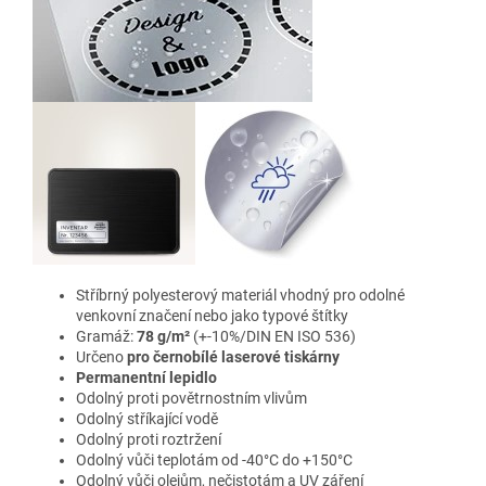
Stříbrný polyesterový materiál vhodný pro odolné
venkovní značení nebo jako typové štítky
Gramáž:
78 g/m²
(+-10%/DIN EN ISO 536)
Určeno
pro černobílé laserové tiskárny
Permanentní lepidlo
Odolný proti povětrnostním vlivům
Odolný stříkající vodě
Odolný proti roztržení
Odolný vůči teplotám od -40°C do +150°C
Odolný vůči olejům, nečistotám a UV záření