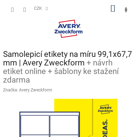
Přejít
NÁKUP
na
CZK
obsah
KOŠÍK
Samolepicí etikety na míru 99,1x67,7
mm | Avery Zweckform
+ návrh
etiket online + šablony ke stažení
zdarma
Značka:
Avery Zweckform