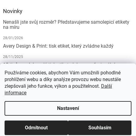
Novinky
Nenašli jste svůj rozměr? Představujeme samolepicí etikety
na míru
28/01/2026
Avery Design & Print: tisk etiket, který zvládne každý
28/11/2025
10 tipů pro dokonalý tisk etiket: Jak na profesionální
výsledek bez starostí
Používáme cookies, abychom Vám umožnili pohodlné
prohlížení webu a díky analýze provozu webu neustále
19/07/2025
zlepšovali jeho funkce, výkon a použitelnost.
Další
informace
Vytvořil Shoptet
Nastavení
Copyright 2026
KALEDA, a.s. | etikety-stitky.cz
. Všechna práva
Odmítnout
Souhlasím
vyhrazena.