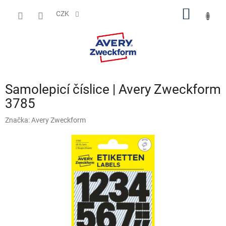
Přejít
NÁKUP
na
CZK
obsah
KOŠÍK
Samolepicí číslice | Avery Zweckform
3785
Značka:
Avery Zweckform