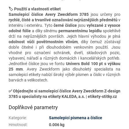
🏷️ Použití a vlastnosti etiket
Samolepicí číslice Avery Zweckform 3785
jsou určeny pro
rychlé, čisté a trvanlivé
označování nejrůznějších předmětů
v
interiéru i exteriéru. Tyto
černé číslice
jsou
vyřezané z vysoce
odolné
fólie
a díky silnému
permanentnímu lepidlu
spolehlivě
drží na nejrůznějších površích. Jejich hlavní výhodou je plná
odolnost vůči povětrnostním vlivům
, díky čemuž zůstávají
dobře čitelné i při dlouhodobém venkovním použití. Jsou
vhodné pro označení schránek, dveří, skladových pozic,
vybavení, nářadí a různých domácích i kancelářských potřeb.
Jednotlivé číslice jsou ve fontu
Univers Bold 100 pt
s výškou
25
mm
. Avery Zweckform jako dlouholetý specialista na
samolepicí etikety nabízí široký výběr písmen a číslic v různých
barvách a velikostech.
✅
Objednejte si samolepicí číslice Avery Zweckform Z-design
3785 u specialisty na etikety KALEDA, a.s. | etikety-stitky.cz
Doplňkové parametry
Kategorie
:
Samolepicí písmena a číslice
Hmotnost
:
0.006 kg