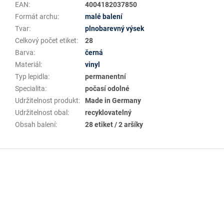
EAN
:
4004182037850
Formát archu
:
malé balení
Tvar
:
plnobarevný výsek
Celkový počet etiket
:
28
Barva
:
černá
Materiál
:
vinyl
Typ lepidla
:
permanentní
Specialita
:
počasí odolné
Udržitelnost produkt
:
Made in Germany
Udržitelnost obal
:
recyklovatelný
Obsah balení
:
28 etiket / 2 aršíky
Z
á
p
a
t
í