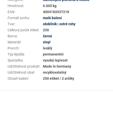
Hmotnost
:
0.005 kg
EAN
:
4004182037218
Formát archu
:
malé balení
Tvar
:
obdélník | ostré rohy
Celkový počet etiket
:
250
Barva
:
černá
Materiál
:
vinyl
Povrch
:
lesklý
Typ lepidla
:
permanentní
Specialita
:
vysoká lepivost
Udržitelnost produkt
:
Made in Germany
Udržitelnost obal
:
recyklovatelný
Obsah balení
:
250 etiket / 2 aršíky
Z
á
p
a