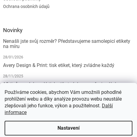
Ochrana osobních údajů
Novinky
Nenašli jste svůj rozměr? Představujeme samolepicí etikety
na míru
28/01/2026
Avery Design & Print: tisk etiket, který zvládne každý
28/11/2025
10 tipů pro dokonalý tisk etiket: Jak na profesionální
výsledek bez starostí
Používáme cookies, abychom Vám umožnili pohodlné
prohlížení webu a díky analýze provozu webu neustále
19/07/2025
zlepšovali jeho funkce, výkon a použitelnost.
Další
informace
Vytvořil Shoptet
Nastavení