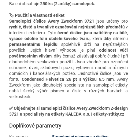
Balení obsahuje
250 ks (2 aršíky) samolepek.
🏷️ Použití a vlastnosti etiket
Samolepicí číslice Avery Zweckform 3721
jsou určeny pro
rychlé, čisté a trvanlivé
označování nejrůznějších předmětů
v
interiéru i exteriéru. Tyto
černé číslice jsou natištěny na bílé,
vysoce odolné fólii obdélníkového tvaru,
která díky silnému
permanentnímu lepidlu
spolehlivě drží na nejrůznějších
površích. Jejich hlavní výhodou je plná
odolnost vůči
povětrnostním vlivům
, díky čemuž zůstávají dobře čitelné i při
dlouhodobém venkovním použití. Jsou vhodné pro označení
schránek, dveří, skladových pozic, vybavení, nářadí a různých
domácích i kancelářských potřeb. Jednotlivé číslice jsou ve
fontu
Condensed Helvetica 26 pt
s výškou
6,5
mm
. Avery
Zweckform jako dlouholetý specialista na samolepicí etikety
nabízí široký výběr písmen a číslic v různých barvách a
velikostech.
✅
Objednejte si samolepicí číslice Avery Zweckform Z-design
3721 u specialisty na etikety KALEDA, a.s. | etikety-stitky.cz
Doplňkové parametry
Kategorie
:
Samolepicí písmena a číslice