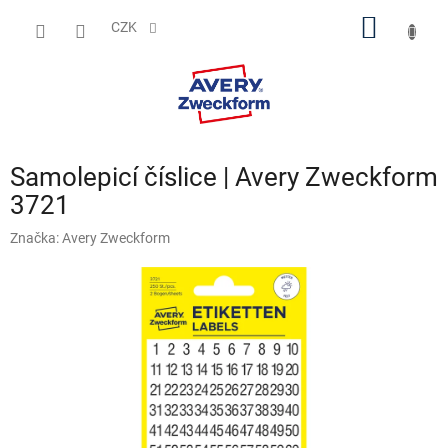
Přejít
NÁKUP
na
CZK
obsah
KOŠÍK
Samolepicí číslice | Avery Zweckform
3721
Značka:
Avery Zweckform