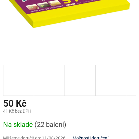
50 Kč
41 Kč bez DPH
Měrná
Na skladě
(22 balení)
cena:
Můžeme doručit do:
11/08/2026
Možnosti doručení