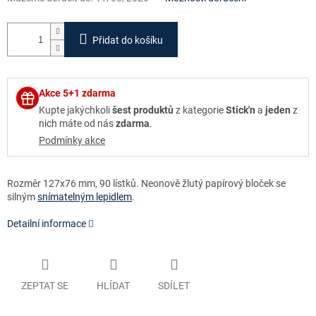
Přidat do košíku
Akce 5+1 zdarma
Kupte jakýchkoli
šest produktů
z kategorie
Stick'n
a
jeden
z
nich máte od nás
zdarma
.
Podmínky akce
Rozměr 127x76 mm, 90 lístků. Neonově žlutý papírový bloček se
silným
snímatelným lepidlem
.
Detailní informace
ZEPTAT SE
HLÍDAT
SDÍLET