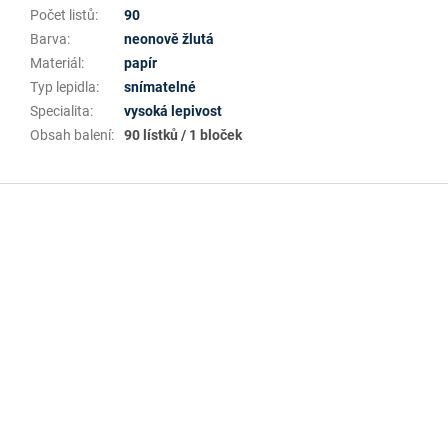
Počet listů
:
90
Barva
:
neonově žlutá
Materiál
:
papír
Typ lepidla
:
snímatelné
Specialita
:
vysoká lepivost
Obsah balení
:
90 lístků / 1 bloček
Z
á
p
a
t
í