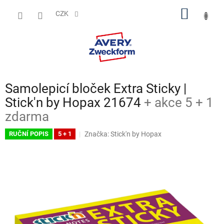
Přejít
NÁKUP
na
CZK
obsah
KOŠÍK
Samolepicí bloček Extra Sticky |
Stick'n by Hopax 21674
+ akce 5 + 1
zdarma
Značka:
Stick'n by Hopax
RUČNÍ POPIS
5 + 1