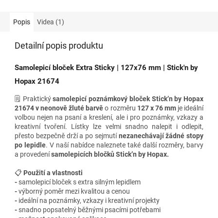
Popis
Videa (1)
Detailní popis produktu
Samolepicí bloček Extra Sticky | 127x76 mm | Stick'n by
Hopax 21674
🗒️ Praktický
samolepicí poznámkový bloček Stick’n by Hopax
21674 v neonově žluté barvě
o rozměru
127 x 76 mm
je ideální
volbou nejen na psaní a kreslení, ale i pro poznámky, vzkazy a
kreativní tvoření. Lístky lze velmi snadno nalepit i odlepit,
přesto bezpečně drží a po sejmutí
nezanechávají žádné stopy
po lepidle
.
V naší nabídce naleznete také
další rozměry, barvy
a provedení
samolepicích bločků Stick’n by Hopax.
📋
Použití a vlastnosti
-
samolepicí bloček s extra silným lepidlem
-
výborný
poměr mezi kvalitou a cenou
-
ideální na poznámky, vzkazy i kreativní projekty
-
snadno popsatelný běžnými psacími potřebami