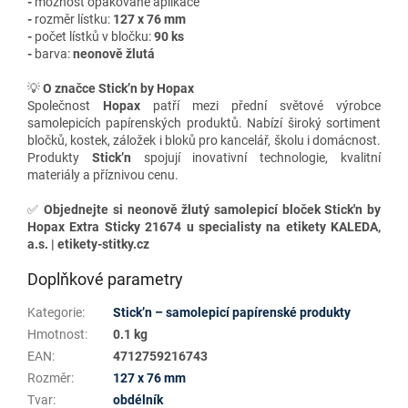
-
možnost opakované aplikace
-
rozměr lístku:
127 x 76 mm
-
počet lístků v bločku:
90 ks
-
barva:
neonově žlutá
💡
O značce Stick’n by Hopax
Společnost
Hopax
patří mezi přední světové výrobce
samolepicích papírenských produktů. Nabízí široký sortiment
bločků, kostek, záložek i bloků pro kancelář, školu i domácnost.
Produkty
Stick’n
spojují inovativní technologie, kvalitní
materiály a příznivou cenu.
✅
Objednejte si neonově žlutý samolepicí bloček Stick'n by
Hopax Extra Sticky 21674 u specialisty na etikety KALEDA,
a.s. | etikety-stitky.cz
Doplňkové parametry
Kategorie
:
Stick’n – samolepicí papírenské produkty
Hmotnost
:
0.1 kg
EAN
:
4712759216743
Rozměr
:
127 x 76 mm
Tvar
:
obdélník