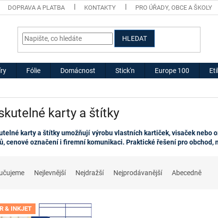
DOPRAVA A PLATBA
KONTAKTY
PRO ÚŘADY, OBCE A ŠKOLY
HLEDAT
ry
Fólie
Domácnost
Stick'n
Europe 100
Et
skutelné karty a štítky
utelné karty a štítky umožňují výrobu vlastních kartiček, visaček nebo
ů, cenové označení i firemní komunikaci. Praktické řešení pro obchod, m
učujeme
Nejlevnější
Nejdražší
Nejprodávanější
Abecedně
R & INKJET