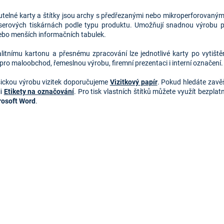
O
v
utelné karty a štítky jsou archy s předřezanými nebo mikroperforovaným
l
serových tiskárnách podle typu produktu. Umožňují snadnou výrobu pro
á
nebo menších informačních tabulek.
d
a
alitnímu kartonu a přesnému zpracování lze jednotlivé karty po vytiště
c
pro maloobchod, řemeslnou výrobu, firemní prezentaci i interní označení.
í
p
sickou výrobu vizitek doporučujeme
Vizitkový papír
. Pokud hledáte zavě
r
ii
Etikety na označování
.
Pro tisk vlastních štítků můžete využít bezplat
v
rosoft Word
.
k
y
v
ý
p
i
s
u