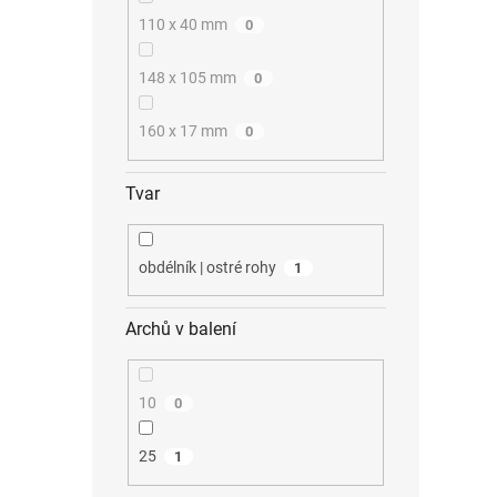
110 x 40 mm
0
148 x 105 mm
0
160 x 17 mm
0
Tvar
obdélník | ostré rohy
1
Archů v balení
10
0
25
1