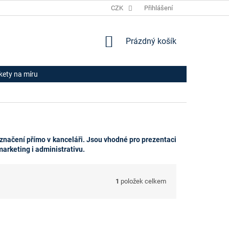
JAK NAKUPOVAT
HODNOCENÍ OBCHODU
CZK
Přihlášení
OBCHODNÍ PODM
NÁKUPNÍ
Prázdný košík
KOŠÍK
ikety na míru
 označení přímo v kanceláři. Jsou vhodné pro prezentaci
arketing i administrativu.
1
položek celkem