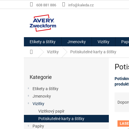
Přejít
608 881 886
info@kaleda.cz
na
obsah
Etikety a štítky
Jmenovky
Vizitky
Papí
Domů
Vizitky
Potiskutelné karty a štítky
P
Poti
o
Přeskočit
s
Kategorie
kategorie
Potiskn
t
produkt
r
Etikety a štítky
a
Ř
Jmenovky
n
a
Dopor
Vizitky
n
z
í
Vizitkový papír
e
p
Potiskutelné karty a štítky
V
n
a
LASE
ý
í
Papíry