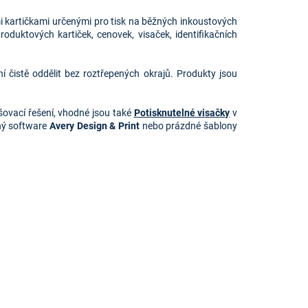
i kartičkami určenými pro tisk na běžných inkoustových
duktových kartiček, cenovek, visaček, identifikačních
ní čistě oddělit bez roztřepených okrajů. Produkty jsou
šovací řešení, vhodné jsou také
Potisknutelné visačky
v
ný software 
Avery Design & Print 
nebo prázdné šablony 