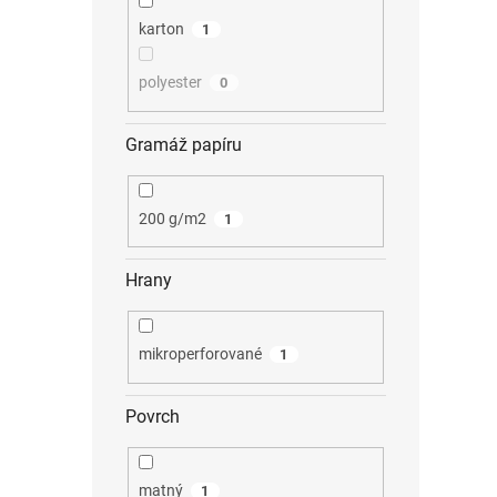
karton
1
polyester
0
Gramáž papíru
200 g/m2
1
Hrany
mikroperforované
1
Povrch
matný
1