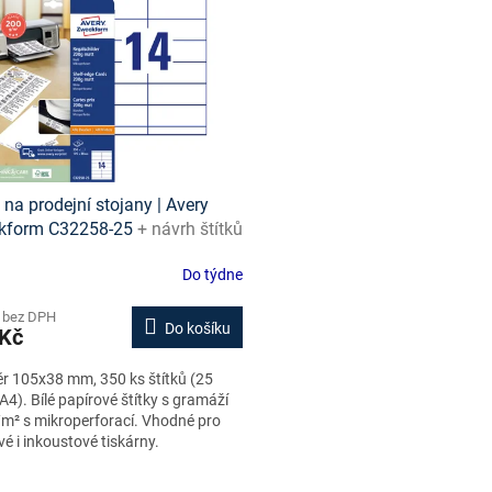
y na prodejní stojany | Avery
kform C32258-25
+ návrh štítků
e + šablony ke stažení zdarma
Do týdne
 bez DPH
Do košíku
 Kč
r 105x38 mm, 350 ks štítků (25
A4). Bílé papírové štítky s gramáží
m² s mikroperforací. Vhodné pro
vé i inkoustové tiskárny.