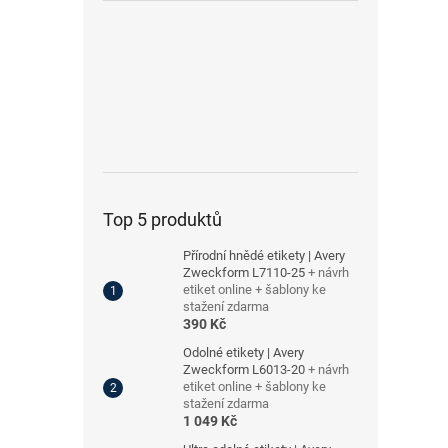
Top 5 produktů
Přírodní hnědé etikety | Avery
Zweckform L7110-25
+ návrh
etiket online + šablony ke
stažení zdarma
390 Kč
Odolné etikety | Avery
Zweckform L6013-20
+ návrh
etiket online + šablony ke
stažení zdarma
1 049 Kč