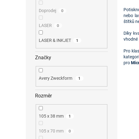
Potiskn
Doprodej
0
nebo la
štítků 
LASER
0
Díky kv
vhodné 
LASER & INKJET
1
Pro kla
kategor
Značky
pro 
Mic
Avery Zweckform
1
Rozměr
105 x 38 mm
1
105 x 70 mm
0