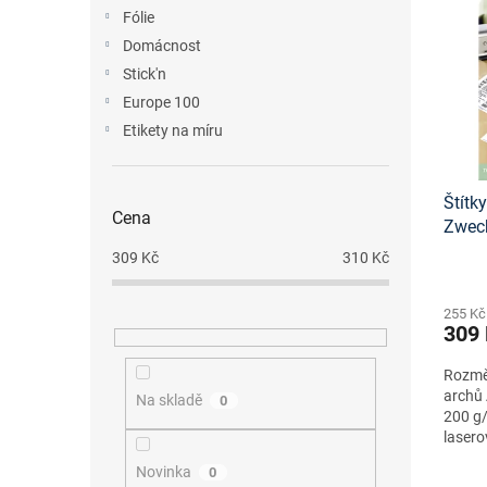
n
p
p
Fólie
e
i
r
Domácnost
l
s
o
Stick'n
p
d
Europe 100
r
u
o
Etikety na míru
k
d
t
u
ů
Štítk
k
Cena
Zwec
t
onlin
ů
309
Kč
310
Kč
255 Kč
309
Rozmě
archů 
Na skladě
0
200 g/
lasero
Novinka
0