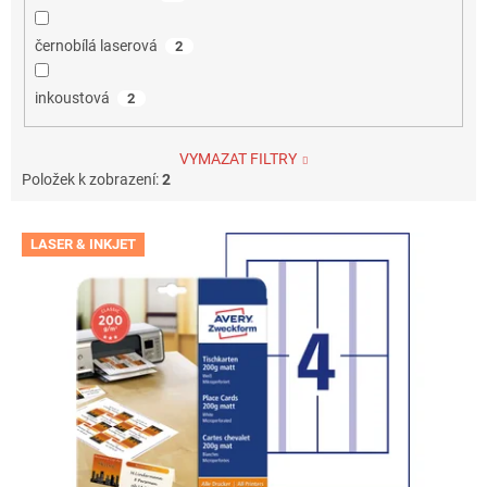
černobílá laserová
2
inkoustová
2
VYMAZAT FILTRY
Položek k zobrazení:
2
V
LASER & INKJET
ý
p
i
s
p
r
o
d
u
k