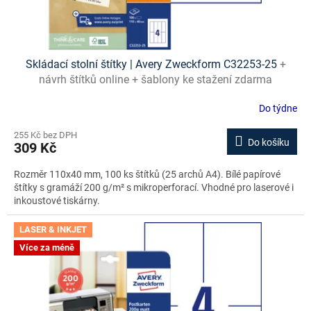
t
ů
Skládací stolní štítky | Avery Zweckform C32253-25
+
návrh štítků online + šablony ke stažení zdarma
Do týdne
255 Kč bez DPH
Do košíku
309 Kč
Rozměr 110x40 mm, 100 ks štítků (25 archů A4). Bílé papírové
štítky s gramáží 200 g/m² s mikroperforací. Vhodné pro laserové i
inkoustové tiskárny.
LASER & INKJET
Více za méně