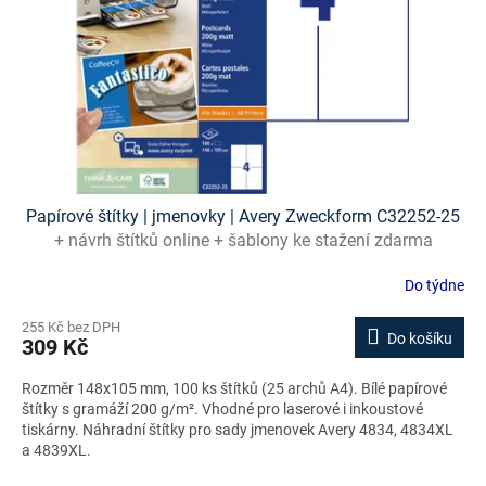
Papírové štítky | jmenovky | Avery Zweckform C32252-25
+ návrh štítků online + šablony ke stažení zdarma
Do týdne
255 Kč bez DPH
Do košíku
309 Kč
Rozměr 148x105 mm, 100 ks štítků (25 archů A4). Bílé papírové
štítky s gramáží 200 g/m². Vhodné pro laserové i inkoustové
tiskárny. Náhradní štítky pro sady jmenovek Avery 4834, 4834XL
a 4839XL.