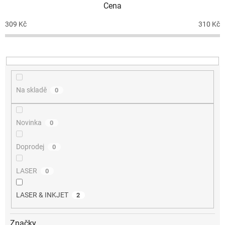
Cena
r
o
309
Kč
310
Kč
d
u
k
t
ů
Na skladě
0
Novinka
0
Doprodej
0
LASER
0
LASER & INKJET
2
Značky