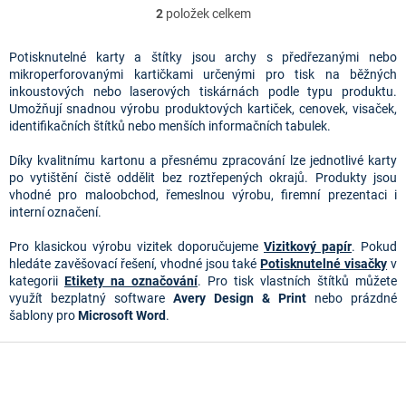
2
položek celkem
O
v
l
Potisknutelné karty a štítky jsou archy s předřezanými nebo
á
mikroperforovanými kartičkami určenými pro tisk na běžných
d
inkoustových nebo laserových tiskárnách podle typu produktu.
a
Umožňují snadnou výrobu produktových kartiček, cenovek, visaček,
c
identifikačních štítků nebo menších informačních tabulek.
í
p
Díky kvalitnímu kartonu a přesnému zpracování lze jednotlivé karty
r
po vytištění čistě oddělit bez roztřepených okrajů. Produkty jsou
v
vhodné pro maloobchod, řemeslnou výrobu, firemní prezentaci i
k
interní označení.
y
v
Pro klasickou výrobu vizitek doporučujeme
Vizitkový papír
. Pokud
ý
hledáte zavěšovací řešení, vhodné jsou také
Potisknutelné visačky
v
p
kategorii
Etikety na označování
.
Pro tisk vlastních štítků můžete 
i
využít bezplatný software 
Avery Design & Print 
nebo prázdné 
s
šablony pro 
Microsoft Word
.
u
Z
á
p