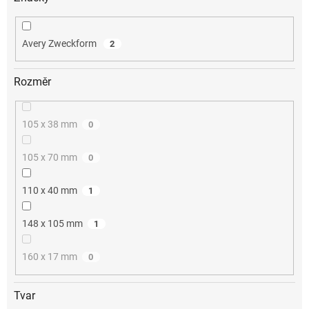
Avery Zweckform
2
Rozměr
105 x 38 mm
0
105 x 70 mm
0
110 x 40 mm
1
148 x 105 mm
1
160 x 17 mm
0
Tvar