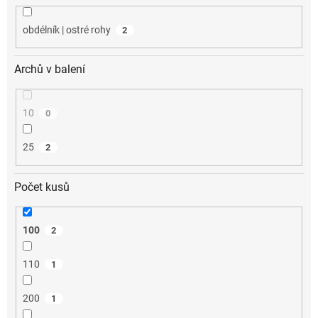
obdélník | ostré rohy
2
Archů v balení
10
0
25
2
Počet kusů
100
2
110
1
200
1