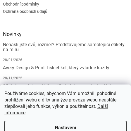
Obchodní podmínky
Ochrana osobních údajů
Novinky
Nenašli jste svůj rozměr? Představujeme samolepicí etikety
na míru
28/01/2026
Avery Design & Print: tisk etiket, který zvládne každý
28/11/2025
10 tipů pro dokonalý tisk etiket: Jak na profesionální
výsledek bez starostí
Používáme cookies, abychom Vám umožnili pohodlné
prohlížení webu a díky analýze provozu webu neustále
19/07/2025
zlepšovali jeho funkce, výkon a použitelnost.
Další
informace
Vytvořil Shoptet
Nastavení