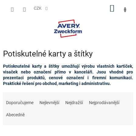
Přejít
NÁKUP
na
CZK
obsah
KOŠÍK
Potiskutelné karty a štítky
Potisknutelné karty a štítky umožňují výrobu vlastních kartiček,
visaček nebo označení přímo v kanceláři. Jsou vhodné pro
prezentaci produktů, cenové označení i firemní komunikaci.
Praktické řešení pro obchod, marketing i administrativu.
Ř
a
Doporučujeme
Nejlevnější
Nejdražší
Nejprodávanější
z
e
Abecedně
n
í
p