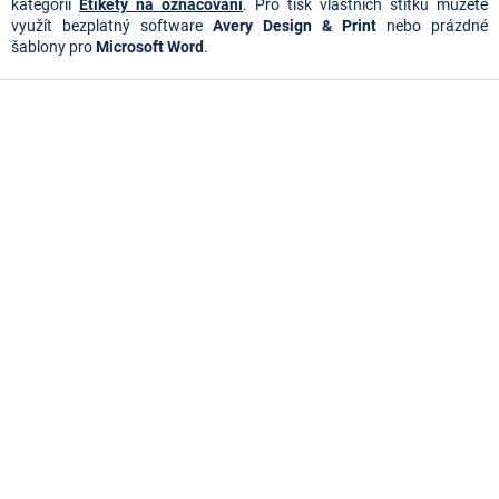
kategorii
Etikety na označování
.
Pro tisk vlastních štítků můžete 
využít bezplatný software 
Avery Design & Print 
nebo prázdné 
šablony pro 
Microsoft Word
.
Z
á
p
a
t
í