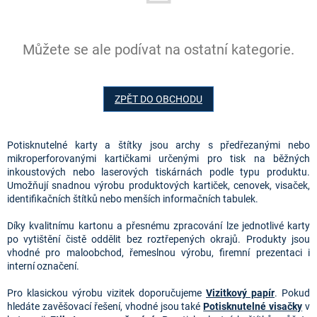
Můžete se ale podívat na ostatní kategorie.
ZPĚT DO OBCHODU
Potisknutelné karty a štítky jsou archy s předřezanými nebo
mikroperforovanými kartičkami určenými pro tisk na běžných
inkoustových nebo laserových tiskárnách podle typu produktu.
Umožňují snadnou výrobu produktových kartiček, cenovek, visaček,
identifikačních štítků nebo menších informačních tabulek.
Díky kvalitnímu kartonu a přesnému zpracování lze jednotlivé karty
po vytištění čistě oddělit bez roztřepených okrajů. Produkty jsou
vhodné pro maloobchod, řemeslnou výrobu, firemní prezentaci i
interní označení.
Pro klasickou výrobu vizitek doporučujeme
Vizitkový papír
. Pokud
hledáte zavěšovací řešení, vhodné jsou také
Potisknutelné visačky
v