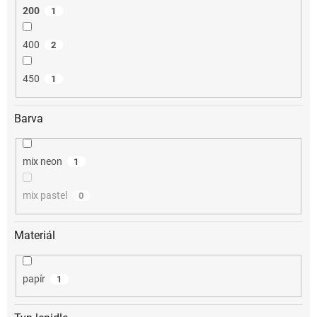
200
1
400
2
450
1
Barva
mix neon
1
mix pastel
0
Materiál
papír
1