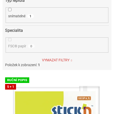
Typ lepidla
snímatelné
1
Specialita
FSC® papír
0
VYMAZAT FILTRY
Položek k zobrazení:
1
V
RUČNÍ POPIS
ý
5 + 1
p
i
s
p
r