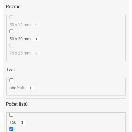
Rozměr
50 x 12 mm
0
50 x 20 mm
1
76 x 25 mm
0
Tvar
obdélník
1
Počet listů
150
3