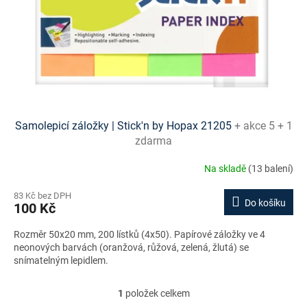
o
d
u
k
t
ů
Samolepicí záložky | Stick'n by Hopax 21205
+ akce 5 + 1
zdarma
Na skladě
(13 balení)
83 Kč bez DPH
Do košíku
100 Kč
Rozměr 50x20 mm, 200 lístků (4x50). Papírové záložky ve 4
neonových barvách (oranžová, růžová, zelená, žlutá) se
snímatelným lepidlem.
1
položek celkem
O