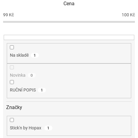
Cena
r
o
99
Kč
100
Kč
d
u
k
t
ů
Na skladě
1
Novinka
0
RUČNÍ POPIS
1
Značky
Stick'n by Hopax
1