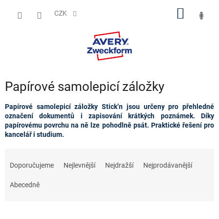
Přejít
NÁKUP
na
CZK
obsah
KOŠÍK
Papírové samolepicí záložky
Papírové samolepicí záložky Stick’n jsou určeny pro přehledné
označení dokumentů i zapisování krátkých poznámek. Díky
papírovému povrchu na ně lze pohodlně psát. Praktické řešení pro
kancelář i studium.
Ř
a
Doporučujeme
Nejlevnější
Nejdražší
Nejprodávanější
z
e
Abecedně
n
í
p