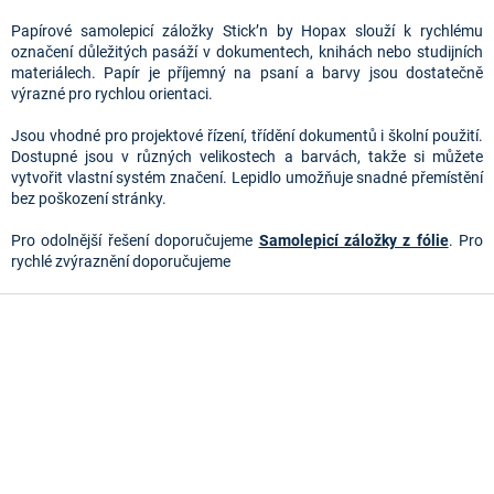
v
l
Papírové samolepicí záložky Stick’n by Hopax slouží k rychlému
á
označení důležitých pasáží v dokumentech, knihách nebo studijních
d
materiálech. Papír je příjemný na psaní a barvy jsou dostatečně
a
výrazné pro rychlou orientaci.
c
í
Jsou vhodné pro projektové řízení, třídění dokumentů i školní použití.
p
Dostupné jsou v různých velikostech a barvách, takže si můžete
r
vytvořit vlastní systém značení. Lepidlo umožňuje snadné přemístění
v
bez poškození stránky.
k
y
Pro odolnější řešení doporučujeme
Samolepicí záložky z fólie
. Pro
v
rychlé zvýraznění doporučujeme
ý
p
Z
i
á
s
p
u
a
t
í