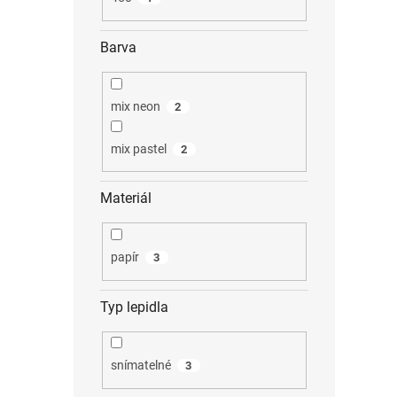
Barva
mix neon
2
mix pastel
2
Materiál
papír
3
Typ lepidla
snímatelné
3