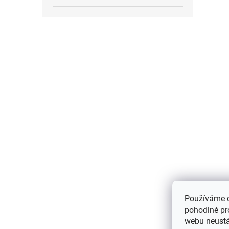
Z
á
p
a
t
í
Používáme 
pohodlné pr
webu neustál