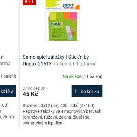
5 + 1
by
Samolepicí záložky | Stick'n by
darma
Hopax 21613
+ akce 5 + 1 zdarma
1 balení)
Na skladě
(11 balení)
37 Kč bez DPH
 košíku
Do košíku
45 Kč
100).
Rozměr 50x12 mm, 400 lístků (4x100).
h
Papírové záložky ve 4 neonových barvách
, žlutá)
(oranžová, růžová, zelená, žlutá) se
snímatelným lepidlem.