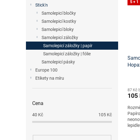
n
5 + 1
p
p
Stick'n
e
i
r
Samolepicí bločky
l
s
o
Samolepicí kostky
p
d
Samolepicí bloky
r
u
o
Samolepicí záložky
k
d
t
Samolepicí záložky | papír
u
ů
Samolepicí záložky | fólie
Samol
k
Samolepicí pásky
Hopa
t
Europe 100
ů
Etikety na míru
87 Kč 
105
Cena
Rozměr
Papíro
40
Kč
105
Kč
neono
lepidl