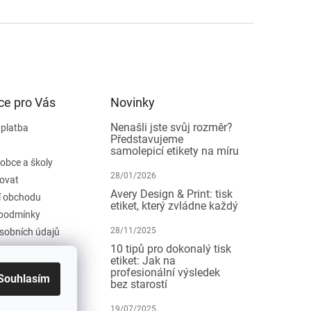
ce pro Vás
Novinky
Nenašli jste svůj rozměr?
 platba
Představujeme
samolepicí etikety na míru
 obce a školy
28/01/2026
ovat
Avery Design & Print: tisk
 obchodu
etiket, který zvládne každý
podmínky
28/11/2025
sobních údajů
10 tipů pro dokonalý tisk
etiket: Jak na
profesionální výsledek
Souhlasím
bez starostí
19/07/2025