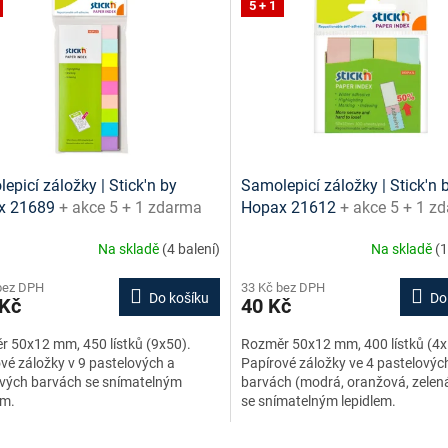
5 + 1
epicí záložky | Stick'n by
Samolepicí záložky | Stick'n 
x 21689
+ akce 5 + 1 zdarma
Hopax 21612
+ akce 5 + 1 z
Na skladě
(4 balení)
Na skladě
(1
bez DPH
33 Kč bez DPH
Do košíku
Do
 Kč
40 Kč
 50x12 mm, 450 lístků (9x50).
Rozměr 50x12 mm, 400 lístků (4x
vé záložky v 9 pastelových a
Papírové záložky ve 4 pastelovýc
vých barvách se snímatelným
barvách (modrá, oranžová, zelená
em.
se snímatelným lepidlem.