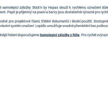
O
v
é samolepicí záložky Stick’n by Hopax slouží k rychlému označení důl
l
ech. Papír je příjemný na psaní a barvy jsou dostatečně výrazné pro rychl
á
d
odné pro projektové řízení, třídění dokumentů i školní použití. Dostupn
a
t vlastní systém značení. Lepidlo umožňuje snadné přemístění bez poškoze
c
í
lnější řešení doporučujeme
Samolepicí záložky z fólie
. Pro rychlé zvýra
p
r
v
k
y
v
ý
p
i
s
u