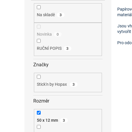
Papírov
materiál
Na skladě
3
Jsou vh
vytvoři
Novinka
0
Pro odo
RUČNÍ POPIS
3
Značky
Stick'n by Hopax
3
Rozměr
50 x 12 mm
3