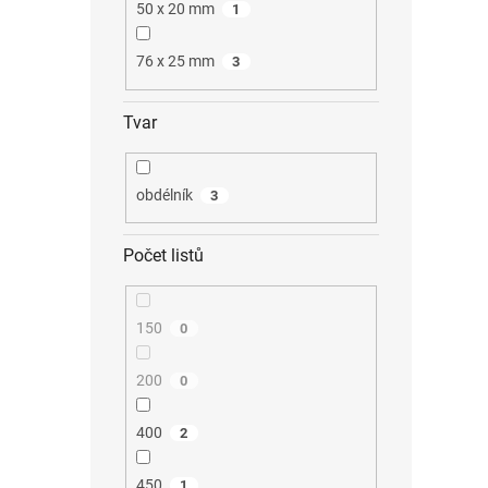
50 x 20 mm
1
76 x 25 mm
3
Tvar
obdélník
3
Počet listů
150
0
200
0
400
2
450
1