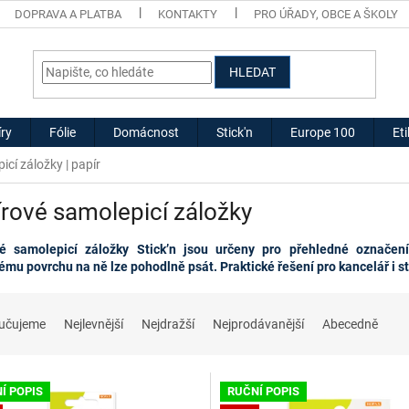
DOPRAVA A PLATBA
KONTAKTY
PRO ÚŘADY, OBCE A ŠKOLY
HLEDAT
ry
Fólie
Domácnost
Stick'n
Europe 100
Et
icí záložky | papír
rové samolepicí záložky
vé samolepicí záložky Stick’n jsou určeny pro přehledné označen
ému povrchu na ně lze pohodlně psát. Praktické řešení pro kancelář i s
učujeme
Nejlevnější
Nejdražší
Nejprodávanější
Abecedně
Í POPIS
RUČNÍ POPIS