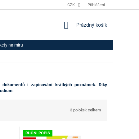
JAK NAKUPOVAT
HODNOCENÍ OBCHODU
CZK
Přihlášení
OBCHODNÍ PODM
NÁKUPNÍ
Prázdný košík
KOŠÍK
ikety na míru
í dokumentů i zapisování krátkých poznámek. Díky
tudium.
3
položek celkem
RUČNÍ POPIS