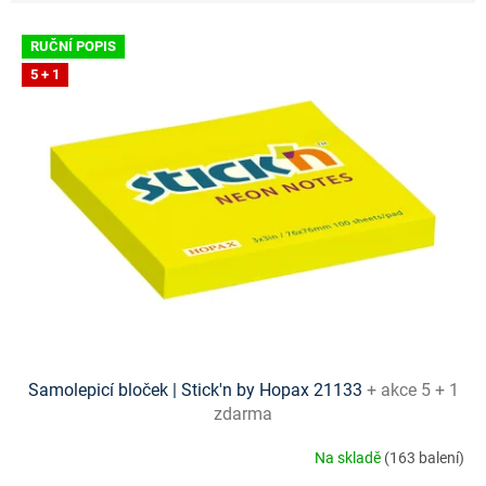
V
RUČNÍ POPIS
ý
5 + 1
p
i
s
p
r
o
d
u
k
t
ů
Samolepicí bloček | Stick'n by Hopax 21133
+ akce 5 + 1
zdarma
Na skladě
(163 balení)