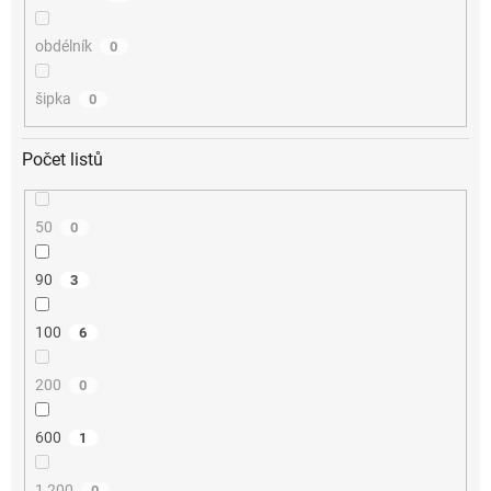
obdélník
0
šipka
0
Počet listů
50
0
90
3
100
6
200
0
600
1
1 200
0