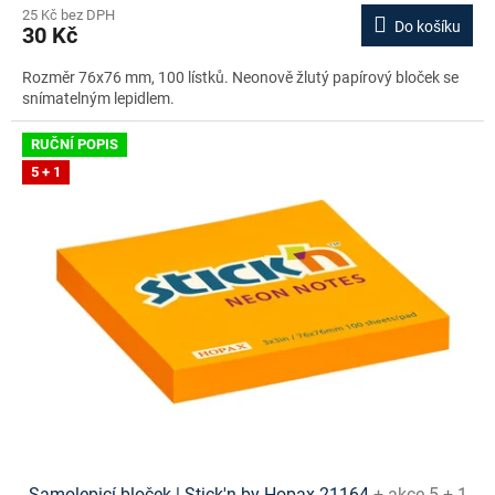
25 Kč bez DPH
Do košíku
30 Kč
Rozměr 76x76 mm, 100 lístků. Neonově žlutý papírový bloček se
snímatelným lepidlem.
RUČNÍ POPIS
5 + 1
Samolepicí bloček | Stick'n by Hopax 21164
+ akce 5 + 1