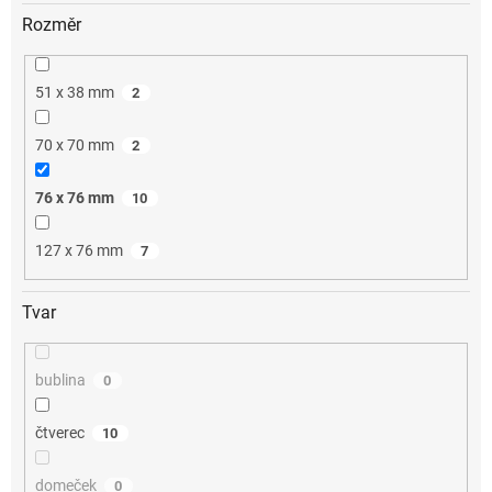
Rozměr
51 x 38 mm
2
70 x 70 mm
2
76 x 76 mm
10
127 x 76 mm
7
Tvar
bublina
0
čtverec
10
domeček
0