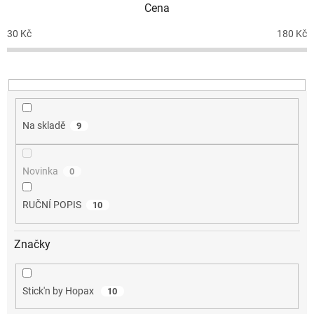
Cena
r
o
30
Kč
180
Kč
d
u
k
t
ů
Na skladě
9
Novinka
0
RUČNÍ POPIS
10
Značky
Stick'n by Hopax
10