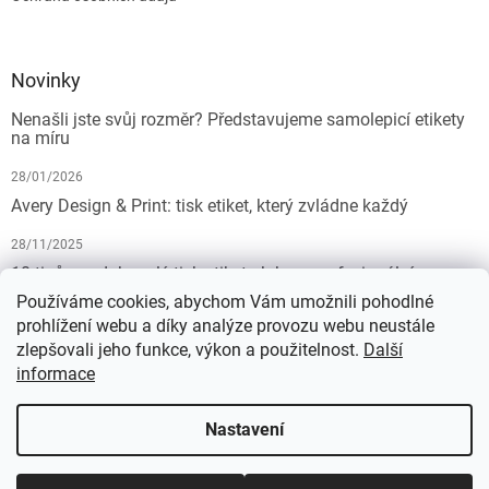
Novinky
Nenašli jste svůj rozměr? Představujeme samolepicí etikety
na míru
28/01/2026
Avery Design & Print: tisk etiket, který zvládne každý
28/11/2025
10 tipů pro dokonalý tisk etiket: Jak na profesionální
výsledek bez starostí
Používáme cookies, abychom Vám umožnili pohodlné
prohlížení webu a díky analýze provozu webu neustále
19/07/2025
zlepšovali jeho funkce, výkon a použitelnost.
Další
informace
Vytvořil Shoptet
Nastavení
Copyright 2026
KALEDA, a.s. | etikety-stitky.cz
. Všechna práva