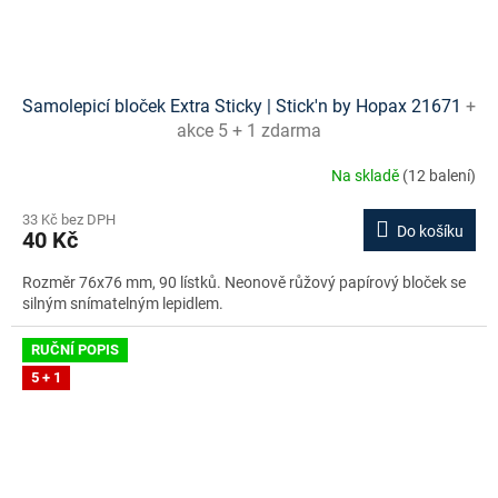
Samolepicí bloček Extra Sticky | Stick'n by Hopax 21671
+
akce 5 + 1 zdarma
Na skladě
(12 balení)
33 Kč bez DPH
Do košíku
40 Kč
Rozměr 76x76 mm, 90 lístků. Neonově růžový papírový bloček se
silným snímatelným lepidlem.
RUČNÍ POPIS
5 + 1