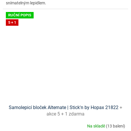
snímatelným lepidlem.
RUČNÍ POPIS
5 + 1
Samolepicí bloček Alternate | Stick'n by Hopax 21822
+
akce 5 + 1 zdarma
Na skladě
(13 balení)