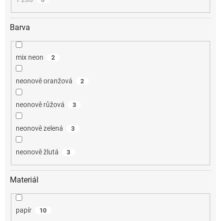
Barva
mix neon
2
neonově oranžová
2
neonově růžová
3
neonově zelená
3
neonově žlutá
3
Materiál
papír
10