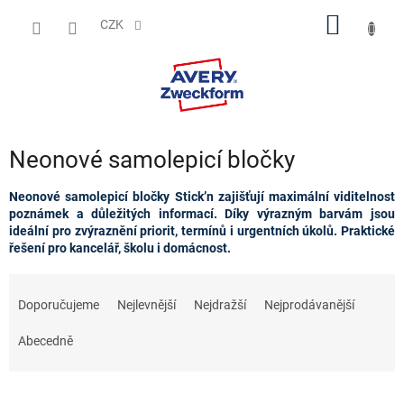
Přejít
NÁKUP
na
CZK
obsah
KOŠÍK
Neonové samolepicí bločky
Neonové samolepicí bločky Stick’n zajišťují maximální viditelnost
poznámek a důležitých informací. Díky výrazným barvám jsou
ideální pro zvýraznění priorit, termínů i urgentních úkolů. Praktické
řešení pro kancelář, školu i domácnost.
Ř
a
Doporučujeme
Nejlevnější
Nejdražší
Nejprodávanější
z
e
Abecedně
n
í
p