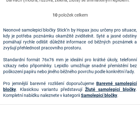
barvách (modrá, růžová, zelená, žlutá) se snímatelným lepidlem.
10
položek celkem
O
v
l
Neonové samolepicí bločky Stick’n by Hopax jsou určeny pro situace,
á
kdy je potřeba poznámku okamžitě zviditelnit. Syté a jasné odstíny
d
pomáhají rychle odlišit důležité informace od běžných poznámek a
a
zvyšují přehlednost pracovního prostoru.
c
í
Standardní formát 76x76 mm je ideální pro krátké úkoly, telefonní
p
vzkazy nebo připomínky. Lepidlo umožňuje snadné přemístění bez
r
poškození papíru nebo jiného běžného povrchu podle konkrétní řady.
v
k
Pro jemnější barevné rozlišení doporučujeme
Barevné samolepicí
y
bločky
. Klasickou variantu představují
Žluté samolepicí bločky
.
v
Kompletní nabídku naleznete v kategorii
Samolepicí bločky
.
ý
p
Z
i
á
s
p
u
a
t