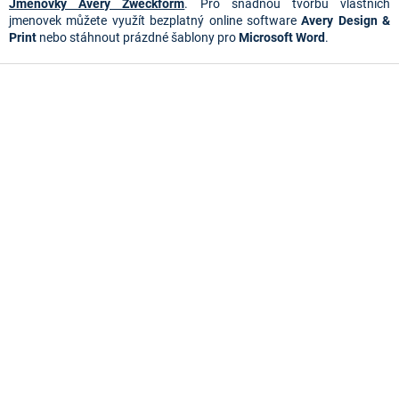
Jmenovky Avery Zweckform
. Pro snadnou tvorbu vlastních
jmenovek můžete využít bezplatný online software
Avery Design &
Print
nebo stáhnout prázdné šablony pro
Microsoft Word
.
Z
á
p
a
t
í