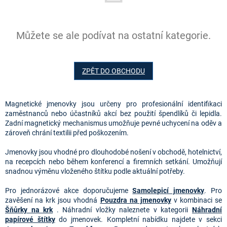
Můžete se ale podívat na ostatní kategorie.
ZPĚT DO OBCHODU
Magnetické jmenovky jsou určeny pro profesionální identifikaci
zaměstnanců nebo účastníků akcí bez použití špendlíků či lepidla.
Zadní magnetický mechanismus umožňuje pevné uchycení na oděv a
zároveň chrání textilii před poškozením.
Jmenovky jsou vhodné pro dlouhodobé nošení v obchodě, hotelnictví,
na recepcích nebo během konferencí a firemních setkání. Umožňují
snadnou výměnu vloženého štítku podle aktuální potřeby.
Pro jednorázové akce doporučujeme
Samolepicí jmenovky
. Pro
zavěšení na krk jsou vhodná
Pouzdra na jmenovky
v kombinaci se
Šňůrky na krk
. Náhradní vložky naleznete v kategorii
Náhradní
papírové štítky
do jmenovek. Kompletní nabídku najdete v sekci