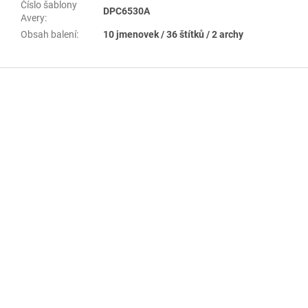
Číslo šablony
DPC6530A
Avery
:
Obsah balení
:
10 jmenovek / 36 štítků / 2 archy
Z
á
p
a
t
í