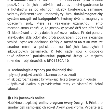
používání v různých odvětvích – od zdravotnictví, gastronomie
a hotelnictví až po obchodní služby, konference, semináře,
veletrhy či firemní akce. Jmenovky využívají
duální magnetický
systém smag® od badgepoint®
, tvořený dvěma magnety s
opačnými póly, které se vzájemně uzamknou. Tento
mechanismus zaručuje, že jmenovky pevně drží bez přetáčení
či sklouzávání, aniž by došlo k poškození oděvu. Přední panel z
akrylového skla odolného proti poškrábání dodává elegantní
vzhled i vysokou odolnost.
Štítky o rozměru 65 x 30 mm
lze
snadno měnit a potisknout na běžných laserových i
inkoustových tiskárnách. K této sadě jsou k dispozici
také
náhradní potisknutelné papírové štítky
ve stejném
rozměru – objednací číslo
DPC6530A-10
.
⚙️
Technologie a výhody
pro dokonalý tisk
-
plynulý průjezd archů tiskárnou bez uvíznutí
-
tisk bez rozmazání díky vynikající fixaci toneru či inkoustu
-
špičková kvalita s pravidelnými testy ve vlastní zkušební
laboratoři
🖨️ Tisk jmenovek online
Nabízíme bezplatný
online program Avery Design & Print
pro
snadný tisk samolepicích etiket Avery Zweckform. Vyberte si z