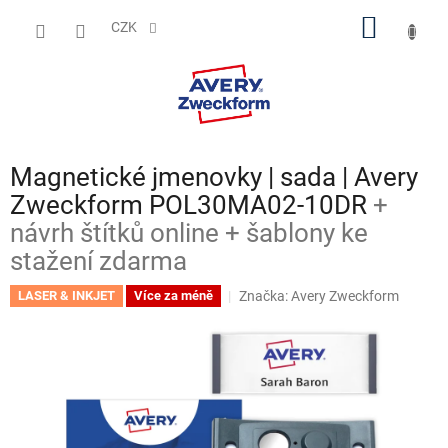
Přejít
NÁKUP
na
CZK
obsah
KOŠÍK
Magnetické jmenovky | sada | Avery
Zweckform POL30MA02-10DR
+
návrh štítků online + šablony ke
stažení zdarma
Značka:
Avery Zweckform
LASER & INKJET
Více za méně