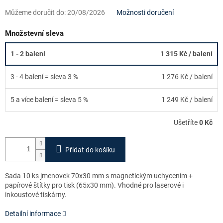
Můžeme doručit do:
20/08/2026
Možnosti doručení
Množstevní sleva
1 - 2 balení
1 315 Kč
/ balení
3 - 4 balení = sleva 3 %
1 276 Kč
/ balení
5 a více balení = sleva 5 %
1 249 Kč
/ balení
Ušetříte
0 Kč
Přidat do košíku
Sada 10 ks jmenovek 70x30 mm s magnetickým uchycením +
papírové štítky pro tisk (65x30 mm). Vhodné pro laserové i
inkoustové tiskárny.
Detailní informace