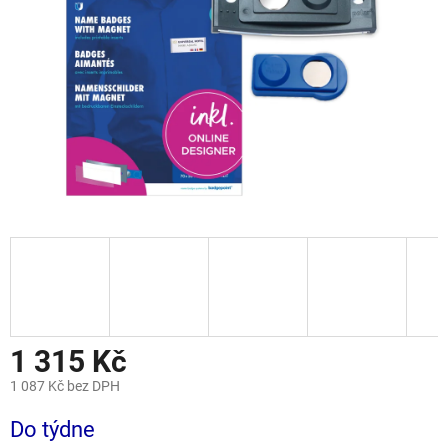
1 315 Kč
1 087 Kč bez DPH
Měrná
Do týdne
cena: