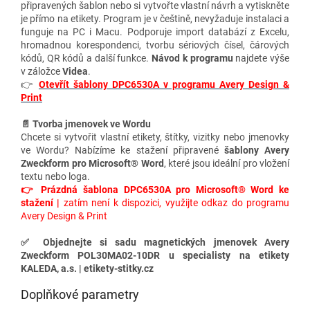
připravených šablon nebo si vytvořte vlastní návrh a vytiskněte
je přímo na etikety. Program je v češtině, nevyžaduje instalaci a
funguje na PC i Macu. Podporuje import databází z Excelu,
hromadnou korespondenci, tvorbu sériových čísel, čárových
kódů, QR kódů a další funkce.
Návod k programu
najdete výše
v záložce
Videa
.
👉
Otevřít šablony DPC6530A v programu Avery Design &
Print
📄 Tvorba jmenovek ve Wordu
Chcete si vytvořit vlastní etikety, štítky, vizitky nebo jmenovky
ve Wordu? Nabízíme ke stažení připravené
šablony Avery
Zweckform pro Microsoft® Word
, které jsou ideální pro vložení
textu nebo loga.
👉
Prázdná šablona DPC6530A pro Microsoft® Word ke
stažení |
zatím není k dispozici, využijte odkaz do programu
Avery Design & Print
✅
Objednejte si sadu magnetických jmenovek Avery
Zweckform POL30MA02-10DR u specialisty na etikety
KALEDA, a.s. | etikety-stitky.cz
Doplňkové parametry