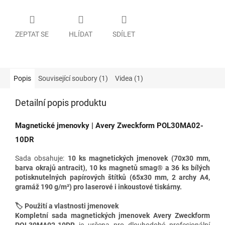
ZEPTAT SE
HLÍDAT
SDÍLET
Popis
Související soubory (1)
Videa (1)
Detailní popis produktu
Magnetické jmenovky | Avery Zweckform POL30MA02-
10DR
Sada obsahuje:
10 ks magnetických jmenovek (70x
30 mm,
barva okrajů antracit), 10 ks magnetů smag® a 36 ks bílých
potisknutelných papírových štítků (65x30 mm, 2 archy A4,
gramáž 190
g/m²)
pro laserové i inkoustové tiskárny.
🏷️ Použití a vlastnosti jmenovek
Kompletní sada magnetických jmenovek Avery Zweckform
POL30MA02-10DR
je určena pro dlouhodobé profesionální