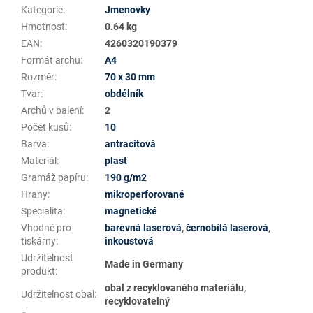
Kategorie
:
Jmenovky
Hmotnost
:
0.64 kg
EAN
:
4260320190379
Formát archu
:
A4
Rozměr
:
70 x 30 mm
Tvar
:
obdélník
Archů v balení
:
2
Počet kusů
:
10
Barva
:
antracitová
Materiál
:
plast
Gramáž papíru
:
190 g/m2
Hrany
:
mikroperforované
Specialita
:
magnetické
Vhodné pro
barevná laserová
,
černobílá laserová
,
tiskárny
:
inkoustová
Udržitelnost
Made in Germany
produkt
:
obal z recyklovaného materiálu,
Udržitelnost obal
:
recyklovatelný