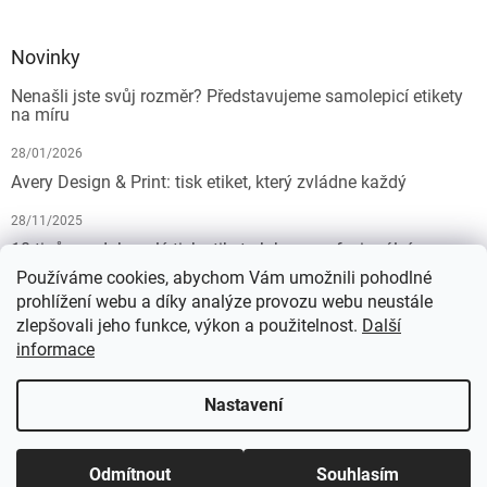
Novinky
Nenašli jste svůj rozměr? Představujeme samolepicí etikety
na míru
28/01/2026
Avery Design & Print: tisk etiket, který zvládne každý
28/11/2025
10 tipů pro dokonalý tisk etiket: Jak na profesionální
výsledek bez starostí
Používáme cookies, abychom Vám umožnili pohodlné
prohlížení webu a díky analýze provozu webu neustále
19/07/2025
zlepšovali jeho funkce, výkon a použitelnost.
Další
informace
Vytvořil Shoptet
Nastavení
Copyright 2026
KALEDA, a.s. | etikety-stitky.cz
. Všechna práva
Odmítnout
Souhlasím
vyhrazena.