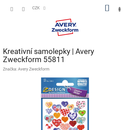
Přejít
NÁKUP
na
CZK
obsah
KOŠÍK
Kreativní samolepky | Avery
Zweckform 55811
Značka:
Avery Zweckform