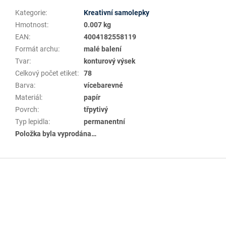
Kategorie
:
Kreativní samolepky
Hmotnost
:
0.007 kg
EAN
:
4004182558119
Formát archu
:
malé balení
Tvar
:
konturový výsek
Celkový počet etiket
:
78
Barva
:
vícebarevné
Materiál
:
papír
Povrch
:
třpytivý
Typ lepidla
:
permanentní
Položka byla vyprodána…
Z
á
p
a
t
í