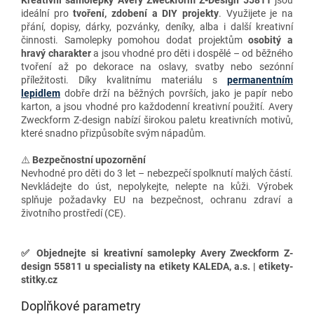
Kreativní samolepky Avery Zweckform Z-Design 55811
jsou
ideální pro
tvoření, zdobení a DIY projekty
. Využijete je na
přání, dopisy, dárky, pozvánky, deníky, alba i další kreativní
činnosti. Samolepky pomohou dodat projektům
osobitý a
hravý charakter
a jsou vhodné pro děti i dospělé – od běžného
tvoření až po dekorace na oslavy, svatby nebo sezónní
příležitosti. Díky kvalitnímu materiálu s
permanentním
lepidlem
dobře drží na běžných površích, jako je papír nebo
karton, a jsou vhodné pro každodenní kreativní použití. Avery
Zweckform Z-design nabízí širokou paletu kreativních motivů,
které snadno přizpůsobíte svým nápadům.
⚠️
Bezpečnostní upozornění
Nevhodné pro děti do 3 let – nebezpečí spolknutí malých částí.
Nevkládejte do úst, nepolykejte, nelepte na kůži. Výrobek
splňuje požadavky EU na bezpečnost, ochranu zdraví a
životního prostředí (CE).
✅
Objednejte si kreativní samolepky Avery Zweckform Z-
design 55811 u specialisty na etikety KALEDA, a.s. | etikety-
stitky.cz
Doplňkové parametry