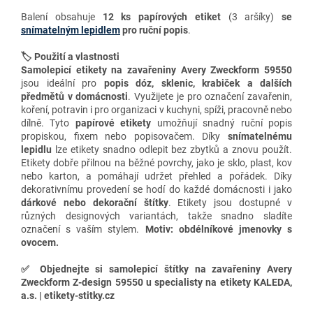
Balení obsahuje
12
ks papírových etiket
(3 aršíky)
se
snímatelným lepidlem
pro ruční popis
.
🏷️ Použití a vlastnosti
Samolepicí etikety na zavařeniny Avery Zweckform 59550
jsou ideální pro
popis dóz, sklenic, krabiček a dalších
předmětů v domácnosti
. Využijete je pro označení zavařenin,
koření, potravin i pro organizaci v kuchyni, spíži, pracovně nebo
dílně. Tyto
papírové etikety
umožňují snadný ruční popis
propiskou, fixem nebo popisovačem. Díky
snímatelnému
lepidlu
lze etikety snadno odlepit bez zbytků a znovu použít.
Etikety dobře přilnou na běžné povrchy, jako je sklo, plast, kov
nebo karton, a pomáhají udržet přehled a pořádek. Díky
dekorativnímu provedení se hodí do každé domácnosti i jako
dárkové nebo dekorační štítky
.
Etikety jsou dostupné v
různých designových variantách, takže snadno sladíte
označení s vaším stylem.
Motiv: obdélníkové jmenovky s
ovocem.
✅
Objednejte si samolepicí štítky na zavařeniny Avery
Zweckform Z-design 59550 u specialisty na etikety KALEDA,
a.s. | etikety-stitky.cz