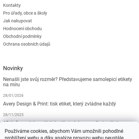
Kontakty
Pro úřady, obce a školy
Jak nakupovat
Hodnocení obchodu
Obchodní podmínky
Ochrana osobních údajů
Novinky
Nenašli jste svůj rozměr? Představujeme samolepicí etikety
na míru
28/01/2026
Avery Design & Print: tisk etiket, který zvládne každý
28/11/2025
10 tipů pro dokonalý tisk etiket: Jak na profesionální
výsledek bez starostí
Používáme cookies, abychom Vám umožnili pohodlné
prohlížení webu a díky analýze provozu webu neustále