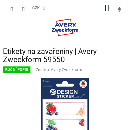
Přejít
NÁKUP
na
CZK
obsah
KOŠÍK
Etikety na zavařeniny | Avery
Zweckform 59550
Značka:
Avery Zweckform
RUČNÍ POPIS