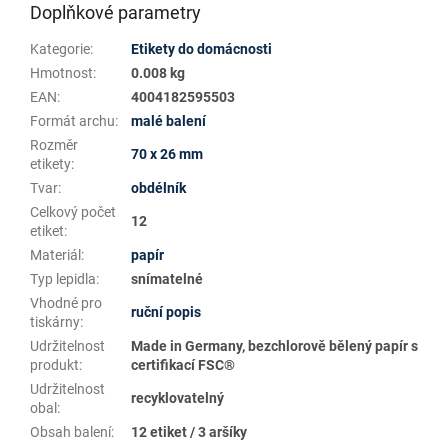
Doplňkové parametry
Kategorie
:
Etikety do domácnosti
Hmotnost
:
0.008 kg
EAN
:
4004182595503
Formát archu
:
malé balení
Rozměr
70 x 26 mm
etikety
:
Tvar
:
obdélník
Celkový počet
12
etiket
:
Materiál
:
papír
Typ lepidla
:
snímatelné
Vhodné pro
ruční popis
tiskárny
:
Udržitelnost
Made in Germany, bezchlorově bělený papír s
produkt
:
certifikací FSC®
Udržitelnost
recyklovatelný
obal
:
Obsah balení
:
12 etiket / 3 aršíky