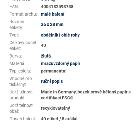
EAN
:
4004182593738
Formát archu
:
malé balení
Rozměr
36 x 28 mm
etikety
:
Tvar
:
obdélník | oblé rohy
Celkový počet
40
etiket
:
Barva
:
žlutá
Materiál
:
mrazuvzdorný papír
Typ lepidla
:
permanentní
Vhodné pro
ruční popis
tiskárny
:
Udržitelnost
Made in Germany, bezchlorově bělený papír s
produkt
:
certifikací FSC®
Udržitelnost
recyklovatelný
obal
:
Obsah balení
:
40 etiket / 5 aršíků
Z