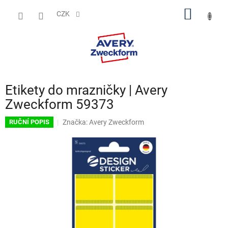
Přejít
NÁKUP
na
CZK
obsah
KOŠÍK
Etikety do mrazničky | Avery
Zweckform 59373
Značka:
Avery Zweckform
RUČNÍ POPIS