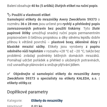
Balení obsahuje
40 ks (5 aršíků) žlutých etiket na ruční popis
.
🏷️ Použití a vlastnosti etiket
Samolepicí etikety do mrazničky
Avery Zweckform 59373
o
rozměru
36 x 28 mm
jsou určené pro
rychlý a přehledný popis
zamrazovaných potravin
bez použití tiskárny
. Tyto
žluté
papírové štítky
umožňují snadný ruční popis permanentním
popisovačem či běžnou propiskou a díky silnému lepidlu dobře
přilnou k většině povrchů –
plastové boxy, skleněné dózy i
klasické mrazicí sáčky.
Etikety jsou vyrobeny
z papíru
odolného vůči teplotám
v rozsahu +28 °C až –20 °C, takže bez
problémů zvládají podmínky běžných domácích mrazáků.
Pomáhají udržet pořádek a přehled o uložených potravinách,
což usnadňuje plánování a snižuje plýtvání jídlem.
✅
Objednejte si samolepicí etikety do mrazničky Avery
Zweckform 59373 u specialisty na etikety KALEDA, a.s. |
etikety-stitky.cz
Doplňkové parametry
Kategorie
:
Etikety do mrazničky
Hmotnost
:
0.01 kg