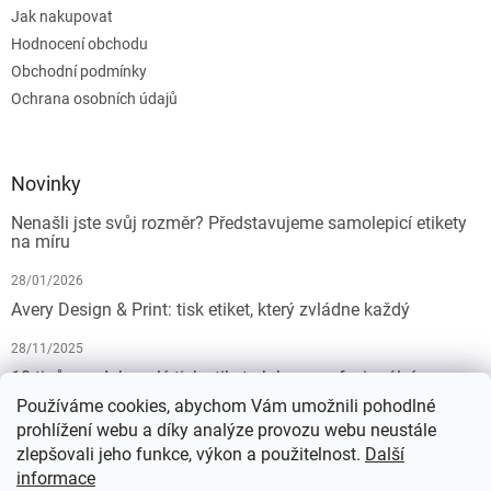
Jak nakupovat
Hodnocení obchodu
Obchodní podmínky
Ochrana osobních údajů
Novinky
Nenašli jste svůj rozměr? Představujeme samolepicí etikety
na míru
28/01/2026
Avery Design & Print: tisk etiket, který zvládne každý
28/11/2025
10 tipů pro dokonalý tisk etiket: Jak na profesionální
výsledek bez starostí
Používáme cookies, abychom Vám umožnili pohodlné
prohlížení webu a díky analýze provozu webu neustále
19/07/2025
zlepšovali jeho funkce, výkon a použitelnost.
Další
informace