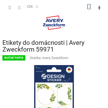
Přejít
NÁKUP
na
CZK
obsah
KOŠÍK
Etikety do domácnosti | Avery
Zweckform 59971
Značka:
Avery Zweckform
RUČNÍ POPIS