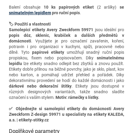
Balení obsahuje
10 ks papírových etiket
(2 aršíky)
se
snímatelným lepidlem
pro ruční popis
.
🏷️ Použití a vlastnosti
Samolepicí etikety Avery Zweckform 59971
jsou ideální pro
popis dóz, sklenic, krabiček a dalších předmětů v
domácnosti
. Využijete je pro označení zavařenin, koření,
potravin i pro organizaci v kuchyni, spíži, pracovně nebo
dílně. Tyto
papírové etikety
umožňují snadný ruční popis
propiskou, fixem nebo popisovačem. Díky
snímatelnému
lepidlu
lze etikety snadno odlepit bez zbytků a znovu použít.
Etikety dobře přilnou na běžné povrchy, jako je sklo, plast, kov
nebo karton, a pomáhají udržet přehled a pořádek. Díky
dekorativnímu provedení se hodí do každé domácnosti i jako
dárkové nebo dekorační štítky
.
Etikety jsou dostupné v
různých designových variantách, takže snadno sladíte
označení s vaším stylem.
Motiv: rámečky s lístky.
✅
Objednejte si samolepicí etikety do domácnosti Avery
Zweckform Z-design 59971 u specialisty na etikety KALEDA,
a.s. | etikety-stitky.cz
Doplňkové parametry