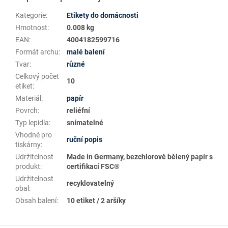
Kategorie
:
Etikety do domácnosti
Hmotnost
:
0.008 kg
EAN
:
4004182599716
Formát archu
:
malé balení
Tvar
:
různé
Celkový počet
10
etiket
:
Materiál
:
papír
Povrch
:
reliéfní
Typ lepidla
:
snímatelné
Vhodné pro
ruční popis
tiskárny
:
Udržitelnost
Made in Germany, bezchlorově bělený papír s
produkt
:
certifikací FSC®
Udržitelnost
recyklovatelný
obal
:
Obsah balení
:
10 etiket / 2 aršíky