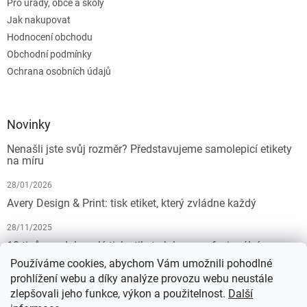
Pro úřady, obce a školy
Jak nakupovat
Hodnocení obchodu
Obchodní podmínky
Ochrana osobních údajů
Novinky
Nenašli jste svůj rozměr? Představujeme samolepicí etikety
na míru
28/01/2026
Avery Design & Print: tisk etiket, který zvládne každý
28/11/2025
10 tipů pro dokonalý tisk etiket: Jak na profesionální
výsledek bez starostí
Používáme cookies, abychom Vám umožnili pohodlné
prohlížení webu a díky analýze provozu webu neustále
19/07/2025
zlepšovali jeho funkce, výkon a použitelnost.
Další