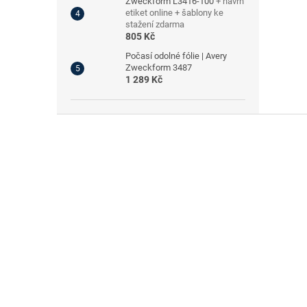
Zweckform L3416-100
+ návrh
etiket online + šablony ke
stažení zdarma
805 Kč
Počasí odolné fólie | Avery
Zweckform 3487
1 289 Kč
Z
á
p
a
t
í