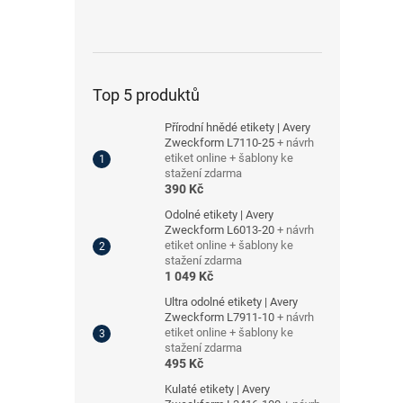
Top 5 produktů
Přírodní hnědé etikety | Avery
Zweckform L7110-25
+ návrh
etiket online + šablony ke
stažení zdarma
390 Kč
Odolné etikety | Avery
Zweckform L6013-20
+ návrh
etiket online + šablony ke
stažení zdarma
1 049 Kč
Ultra odolné etikety | Avery
Zweckform L7911-10
+ návrh
etiket online + šablony ke
stažení zdarma
495 Kč
Kulaté etikety | Avery