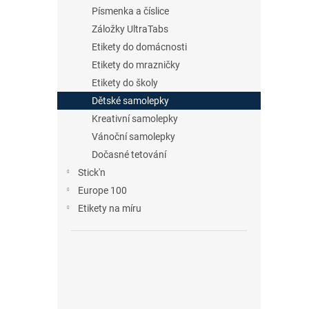
n
Písmenka a číslice
e
Záložky UltraTabs
l
Etikety do domácnosti
Etikety do mrazničky
Etikety do školy
Dětské samolepky
Kreativní samolepky
Vánoční samolepky
Dočasné tetování
Stick'n
Europe 100
Etikety na míru