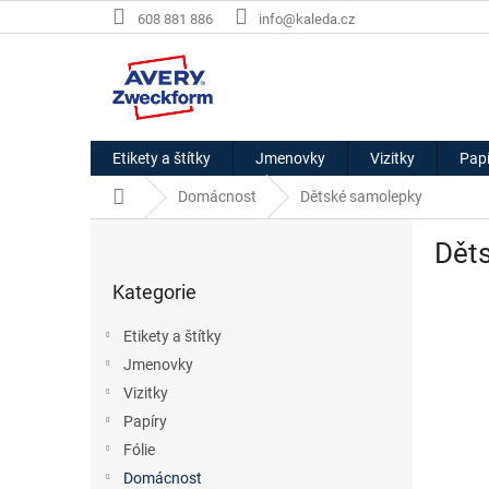
Přejít
608 881 886
info@kaleda.cz
na
obsah
Etikety a štítky
Jmenovky
Vizitky
Papí
Domů
Domácnost
Dětské samolepky
P
Dět
o
Přeskočit
s
Kategorie
kategorie
t
r
Etikety a štítky
a
Jmenovky
n
Vizitky
n
í
Papíry
p
Fólie
a
Domácnost