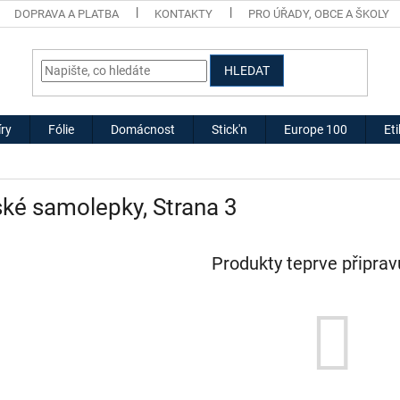
DOPRAVA A PLATBA
KONTAKTY
PRO ÚŘADY, OBCE A ŠKOLY
HLEDAT
ry
Fólie
Domácnost
Stick'n
Europe 100
Et
ské samolepky
, Strana 3
Produkty teprve připra