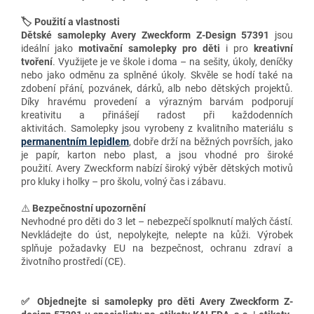
🏷️ Použití a vlastnosti
Dětské samolepky Avery Zweckform Z-Design 57391
jsou
ideální jako
motivační samolepky pro děti
i pro
kreativní
tvoření
. Využijete je ve škole i doma – na sešity, úkoly, deníčky
nebo jako odměnu za splněné úkoly. Skvěle se hodí také na
zdobení přání, pozvánek, dárků, alb nebo dětských projektů.
Díky hravému provedení a výrazným barvám podporují
kreativitu a přinášejí radost při každodenních
aktivitách. Samolepky jsou vyrobeny z kvalitního materiálu s
permanentním lepidlem
, dobře drží na běžných površích, jako
je papír, karton nebo plast, a jsou vhodné pro široké
použití. Avery Zweckform nabízí široký výběr dětských motivů
pro kluky i holky – pro školu, volný čas i zábavu.
⚠️
Bezpečnostní upozornění
Nevhodné pro děti do 3 let – nebezpečí spolknutí malých částí.
Nevkládejte do úst, nepolykejte, nelepte na kůži. Výrobek
splňuje požadavky EU na bezpečnost, ochranu zdraví a
životního prostředí (CE).
✅
Objednejte si samolepky pro děti Avery Zweckform Z-