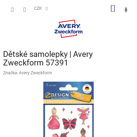
Přejít
NÁKUP
na
CZK
obsah
KOŠÍK
Dětské samolepky | Avery
Zweckform 57391
Značka:
Avery Zweckform