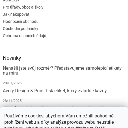
Kontakty
Pro úřady, obce a školy
Jak nakupovat
Hodnocení obchodu
Obchodní podmínky
Ochrana osobních údajů
Novinky
Nenašli jste svůj rozměr? Představujeme samolepicí etikety
na míru
28/01/2026
Avery Design & Print: tisk etiket, který zvládne každý
28/11/2025
10 tipů pro dokonalý tisk etiket: Jak na profesionální
výsledek bez starostí
Používáme cookies, abychom Vám umožnili pohodlné
prohlížení webu a díky analýze provozu webu neustále
19/07/2025