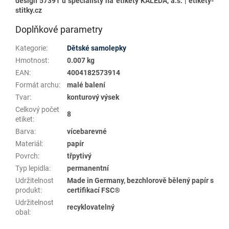
design 57391 u specialisty na etikety KALEDA, a.s. | etikety-
stitky.cz
Doplňkové parametry
Kategorie
:
Dětské samolepky
Hmotnost
:
0.007 kg
EAN
:
4004182573914
Formát archu
:
malé balení
Tvar
:
konturový výsek
Celkový počet
8
etiket
:
Barva
:
vícebarevné
Materiál
:
papír
Povrch
:
třpytivý
Typ lepidla
:
permanentní
Udržitelnost
Made in Germany, bezchlorově bělený papír s
produkt
:
certifikací FSC®
Udržitelnost
recyklovatelný
obal
: