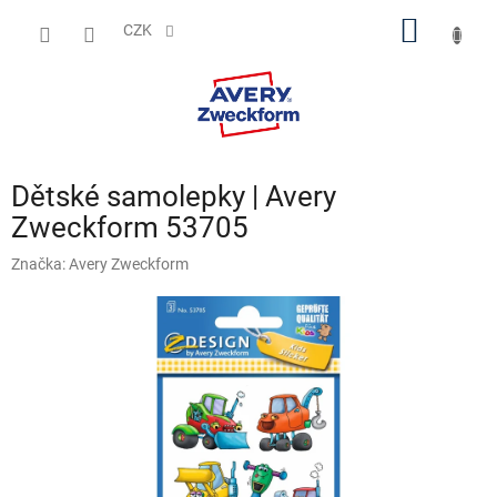
Přejít
NÁKUP
na
CZK
obsah
KOŠÍK
Dětské samolepky | Avery
Zweckform 53705
Značka:
Avery Zweckform