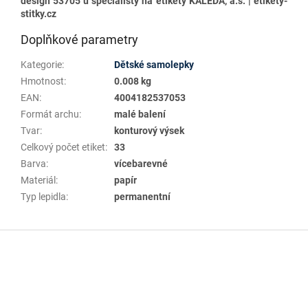
design 53705 u specialisty na etikety KALEDA, a.s. | etikety-
stitky.cz
Doplňkové parametry
Kategorie
:
Dětské samolepky
Hmotnost
:
0.008 kg
EAN
:
4004182537053
Formát archu
:
malé balení
Tvar
:
konturový výsek
Celkový počet etiket
:
33
Barva
:
vícebarevné
Materiál
:
papír
Typ lepidla
:
permanentní
Z
á
p
a
t