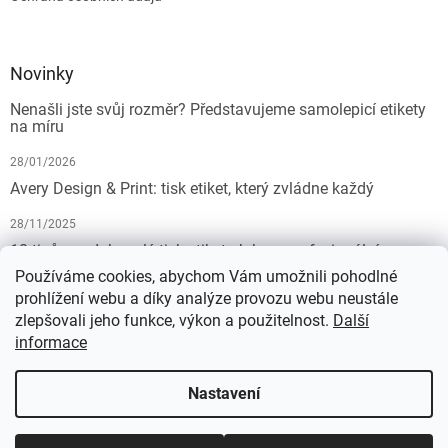
Novinky
Nenašli jste svůj rozměr? Představujeme samolepicí etikety
na míru
28/01/2026
Avery Design & Print: tisk etiket, který zvládne každý
28/11/2025
10 tipů pro dokonalý tisk etiket: Jak na profesionální
výsledek bez starostí
Používáme cookies, abychom Vám umožnili pohodlné
prohlížení webu a díky analýze provozu webu neustále
19/07/2025
zlepšovali jeho funkce, výkon a použitelnost.
Další
informace
Vytvořil Shoptet
Nastavení
Copyright 2026
KALEDA, a.s. | etikety-stitky.cz
. Všechna práva