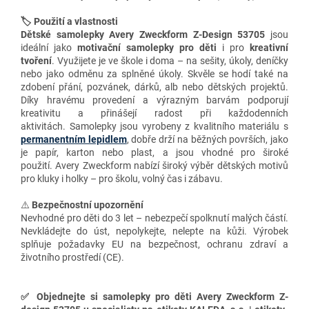
🏷️ Použití a vlastnosti
Dětské samolepky Avery Zweckform Z-Design 53705
jsou
ideální jako
motivační samolepky pro děti
i pro
kreativní
tvoření
. Využijete je ve škole i doma – na sešity, úkoly, deníčky
nebo jako odměnu za splněné úkoly. Skvěle se hodí také na
zdobení přání, pozvánek, dárků, alb nebo dětských projektů.
Díky hravému provedení a výrazným barvám podporují
kreativitu a přinášejí radost při každodenních
aktivitách. Samolepky jsou vyrobeny z kvalitního materiálu s
permanentním lepidlem
, dobře drží na běžných površích, jako
je papír, karton nebo plast, a jsou vhodné pro široké
použití. Avery Zweckform nabízí široký výběr dětských motivů
pro kluky i holky – pro školu, volný čas i zábavu.
⚠️
Bezpečnostní upozornění
Nevhodné pro děti do 3 let – nebezpečí spolknutí malých částí.
Nevkládejte do úst, nepolykejte, nelepte na kůži. Výrobek
splňuje požadavky EU na bezpečnost, ochranu zdraví a
životního prostředí (CE).
✅
Objednejte si samolepky pro děti Avery Zweckform Z-