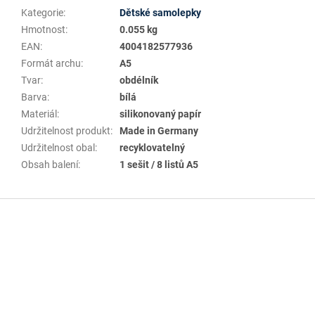
Kategorie
:
Dětské samolepky
Hmotnost
:
0.055 kg
EAN
:
4004182577936
Formát archu
:
A5
Tvar
:
obdélník
Barva
:
bílá
Materiál
:
silikonovaný papír
Udržitelnost produkt
:
Made in Germany
Udržitelnost obal
:
recyklovatelný
Obsah balení
:
1 sešit / 8 listů A5
Z
á
p
a
t
í