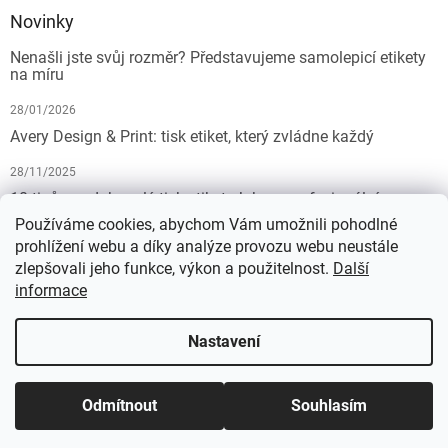
Novinky
Nenašli jste svůj rozměr? Představujeme samolepicí etikety
na míru
28/01/2026
Avery Design & Print: tisk etiket, který zvládne každý
28/11/2025
10 tipů pro dokonalý tisk etiket: Jak na profesionální
výsledek bez starostí
Používáme cookies, abychom Vám umožnili pohodlné
prohlížení webu a díky analýze provozu webu neustále
19/07/2025
zlepšovali jeho funkce, výkon a použitelnost.
Další
informace
Vytvořil Shoptet
Nastavení
Copyright 2026
KALEDA, a.s. | etikety-stitky.cz
. Všechna práva
Odmítnout
Souhlasím
vyhrazena.