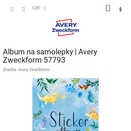
Přejít
NÁKUP
na
CZK
obsah
KOŠÍK
Album na samolepky | Avery
Zweckform 57793
Značka:
Avery Zweckform