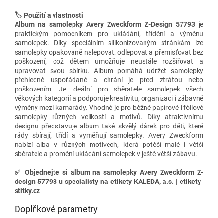
🏷️ Použití a vlastnosti
Album na samolepky Avery Zweckform Z-Design 57793
je
praktickým pomocníkem pro ukládání, třídění a výměnu
samolepek. Díky speciálním silikonizovaným stránkám lze
samolepky opakovaně nalepovat, odlepovat a přemisťovat bez
poškození, což dětem umožňuje neustále rozšiřovat a
upravovat svou sbírku. Album pomáhá udržet samolepky
přehledně uspořádané a chrání je před ztrátou nebo
poškozením. Je ideální pro sběratele samolepek všech
věkových kategorií a podporuje kreativitu, organizaci i zábavné
výměny mezi kamarády. Vhodné je pro běžné papírové i fóliové
samolepky různých velikostí a motivů. Díky atraktivnímu
designu představuje album také skvělý dárek pro děti, které
rády sbírají, třídí a vyměňují samolepky. Avery Zweckform
nabízí alba v různých motivech, která potěší malé i větší
sběratele a promění ukládání samolepek v ještě větší zábavu.
✅
Objednejte si album na samolepky Avery Zweckform Z-
design 57793 u specialisty na etikety KALEDA, a.s. | etikety-
stitky.cz
Doplňkové parametry